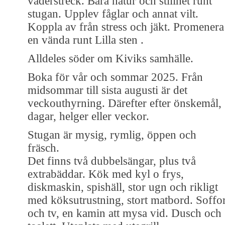
väderstreck. Bara natur och stillhet runt
stugan. Upplev fåglar och annat vilt.
Koppla av från stress och jäkt. Promenera
en vända runt Lilla sten .
Alldeles söder om Kiviks samhälle.
Boka för vår och sommar 2025. Från
midsommar till sista augusti är det
veckouthyrning. Därefter efter önskemål,
dagar, helger eller veckor.
Stugan är mysig, rymlig, öppen och
fräsch.
Det finns två dubbelsängar, plus två
extrabäddar. Kök med kyl o frys,
diskmaskin, spishäll, stor ugn och rikligt
med köksutrustning, stort matbord. Soffo
och tv, en kamin att mysa vid. Dusch och