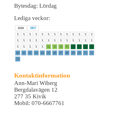
Bytesdag: Lördag
Lediga veckor:
2027
2026
X
X
X
X
X
X
X
X
X
X
X
X
X
X
X
X
X
X
X
X
X
X
X
X
X
X
X
X
X
X
X
32
33
34
35
36
37
38
39
40
41
42
43
44
45
46
47
48
49
50
51
52
53
Kontaktinformation
Ann-Mari Wiberg
Bergdalavägen 12
277 35 Kivik
Mobil: 070-6667761