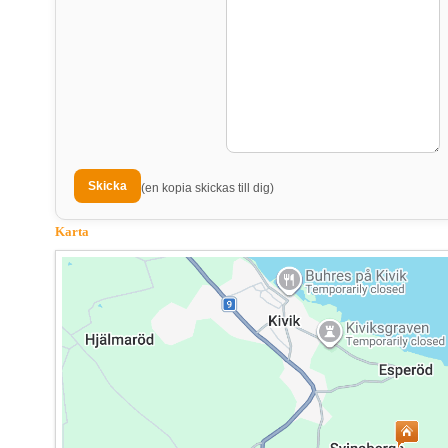
(en kopia skickas till dig)
Karta