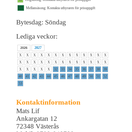
M1
Mellansäsong: Kontakta uthyraren för prisuppgift
Bytesdag: Söndag
Lediga veckor:
2027
2026
X
X
X
X
X
X
X
X
X
X
X
X
X
X
X
X
X
X
X
X
X
X
X
X
X
X
X
X
X
X
X
32
33
34
35
36
37
38
39
40
41
42
43
44
45
46
47
48
49
50
51
52
53
Kontaktinformation
Mats Lif
Ankargatan 12
72348 Västerås