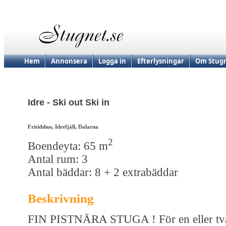
Hem
Annonsera
Logga in
Efterlysningar
Om Stugn
Idre - Ski out Ski in
Fritidshus, Idrefjäll, Dalarna
2
Boendeyta: 65 m
Antal rum: 3
Antal bäddar: 8 + 2 extrabäddar
Beskrivning
FIN PISTNÄRA STUGA ! För en eller tv