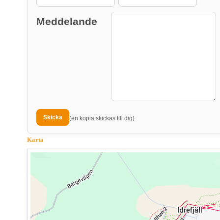
Meddelande
(en kopia skickas till dig)
Karta