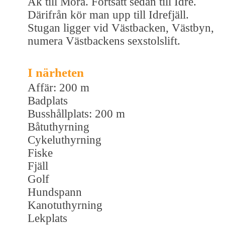
Åk till Mora. Fortsätt sedan till Idre.
Därifrån kör man upp till Idrefjäll.
Stugan ligger vid Västbacken, Västbyn,
numera Västbackens sexstolslift.
I närheten
Affär: 200 m
Badplats
Busshållplats: 200 m
Båtuthyrning
Cykeluthyrning
Fiske
Fjäll
Golf
Hundspann
Kanotuthyrning
Lekplats