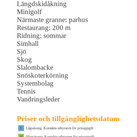
Längdskidåkning
Minigolf
Närmaste granne: parhus
Restaurang: 200 m
Ridning: sommar
Simhall
Sjö
Skog
Slalombacke
Snöskoterkörning
Systembolag
Tennis
Vandringsleder
Priser och tillgänglighetsdatum
L
Lågsäsong: Kontakta uthyraren för prisuppgift
H
Högsäsong: Kontakta uthyraren för prisuppgift