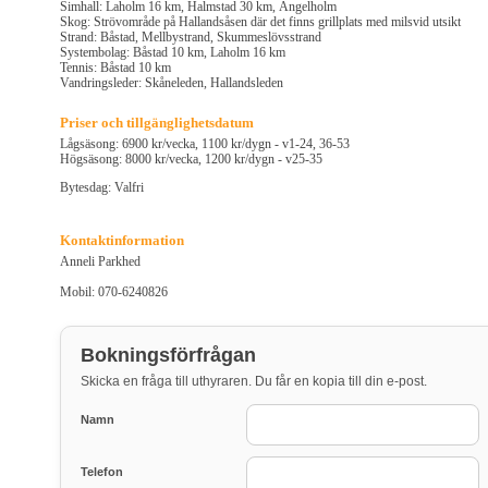
Simhall: Laholm 16 km, Halmstad 30 km, Ängelholm
Skog: Strövområde på Hallandsåsen där det finns grillplats med milsvid utsikt
Strand: Båstad, Mellbystrand, Skummeslövsstrand
Systembolag: Båstad 10 km, Laholm 16 km
Tennis: Båstad 10 km
Vandringsleder: Skåneleden, Hallandsleden
Priser och tillgänglighetsdatum
Lågsäsong: 6900 kr/vecka, 1100 kr/dygn - v1-24, 36-53
Högsäsong: 8000 kr/vecka, 1200 kr/dygn - v25-35
Bytesdag: Valfri
Kontaktinformation
Anneli Parkhed
Mobil: 070-6240826
Bokningsförfrågan
Skicka en fråga till uthyraren. Du får en kopia till din e-post.
Namn
Telefon