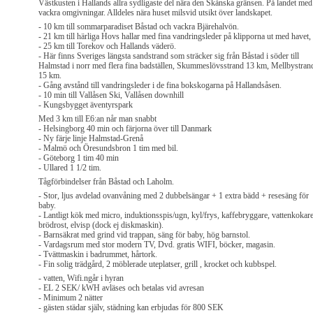
Västkusten i Hallands allra sydligaste del nära den Skånska gränsen. På landet med
vackra omgivningar. Alldeles nära huset milsvid utsikt över landskapet.
- 10 km till sommarparadiset Båstad och vackra Bjärehalvön.
- 21 km till härliga Hovs hallar med fina vandringsleder på klipporna ut med havet,
- 25 km till Torekov och Hallands väderö.
- Här finns Sveriges längsta sandstrand som sträcker sig från Båstad i söder till
Halmstad i norr med flera fina badställen, Skummeslövsstrand 13 km, Mellbystran
15 km.
- Gång avstånd till vandringsleder i de fina bokskogarna på Hallandsåsen.
- 10 min till Vallåsen Ski, Vallåsen downhill
- Kungsbygget äventyrspark
Med 3 km till E6:an når man snabbt
- Helsingborg 40 min och färjorna över till Danmark
- Ny färje linje Halmstad-Grenå
- Malmö och Öresundsbron 1 tim med bil.
- Göteborg 1 tim 40 min
- Ullared 1 1/2 tim.
Tågförbindelser från Båstad och Laholm.
- Stor, ljus avdelad ovanvåning med 2 dubbelsängar + 1 extra bädd + resesäng för
baby.
- Lantligt kök med micro, induktionsspis/ugn, kyl/frys, kaffebryggare, vattenkokare
brödrost, elvisp (dock ej diskmaskin).
- Barnsäkrat med grind vid trappan, säng för baby, hög barnstol.
- Vardagsrum med stor modern TV, Dvd. gratis WIFI, böcker, magasin.
- Tvättmaskin i badrummet, hårtork.
- Fin solig trädgård, 2 möblerade uteplatser, grill , krocket och kubbspel.
- vatten, Wifi.ngår i hyran
- EL 2 SEK/ kWH avläses och betalas vid avresan
- Minimum 2 nätter
- gästen städar själv, städning kan erbjudas för 800 SEK