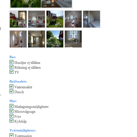
d
Bas:
Husdjur ej tillåtna
Rökning ej tillåten
TV
Bad/toalett:
Vattentoalett
Dusch
,
Mat:
Matlagningsmöjligheter
Microvågsugn
Frys
Kylskåp
Tvättmöjligheter:
Tvättmaskin