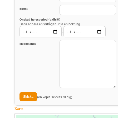
Epost
(valfritt)
Önskad hyresperiod
Detta är bara en förfrågan, inte en bokning.
–
Meddelande
(en kopia skickas till dig)
Karta