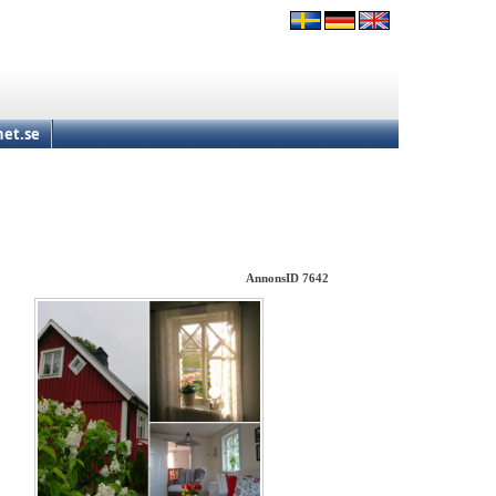
et.se
AnnonsID 7642