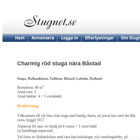
Hem
Annonsera
Logga in
Efterlysningar
Om Stugn
Charmig röd stuga nära Båstad
Stuga, Hallandsåsen, Vallåsen, Båstad, Laholm, Halland
2
Boendeyta: 90 m
Antal rum: 3
Antal bäddar: 4 + 1 extrabädd
Beskrivning
Välkommen till vår fina röda stuga med lantlig charm, ett privat hus med det lilla
extra, byggd 1917.
Anpassat för max en familj på 4 vuxna + 1 extra bädd
(ej handikapp anpassad)
Vid foten av Hallandsåsen med sina fina bokskogar och vandringsleder, på