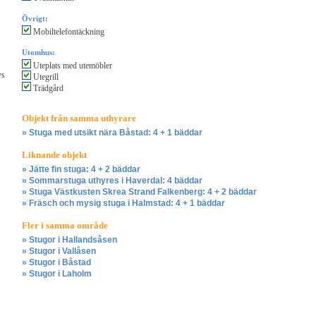
Övrigt:
Mobiltelefontäckning
Utomhus:
Uteplats med utemöbler
vs
Utegrill
Trädgård
Objekt från samma uthyrare
» Stuga med utsikt nära Båstad: 4 + 1 bäddar
Liknande objekt
» Jätte fin stuga: 4 + 2 bäddar
» Sommarstuga uthyres i Haverdal: 4 bäddar
» Stuga Västkusten Skrea Strand Falkenberg: 4 + 2 bäddar
» Fräsch och mysig stuga i Halmstad: 4 + 1 bäddar
Fler i samma område
» Stugor i Hallandsåsen
» Stugor i Vallåsen
» Stugor i Båstad
» Stugor i Laholm