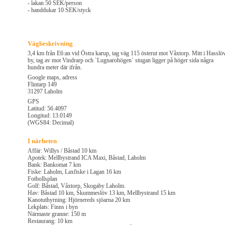
- lakan 50 SEK/person
- handdukar 10 SEK/styck
Vägbeskrivning
3,4 km från E6:an vid Östra karup, tag väg 115 österut mot Våxtorp. Mitt i Hasslö
by, tag av mot Vindrarp och `Lugnarohögen´ stugan ligger på höger sida några
hundra meter där ifrån.
Google maps, adress
Flintarp 149
31297 Laholm
GPS
Latitud: 56.4097
Longitud: 13.0149
(WGS84: Decimal)
I närheten
Affär: Willys / Båstad 10 km
Apotek: Mellbystrand ICA Maxi, Båstad, Laholm
Bank: Bankomat 7 km
Fiske: Laholm, Laxfiske i Lagan 16 km
Fotbollsplan
Golf: Båstad, Våxtorp, Skogaby Laholm.
Hav: Båstad 10 km, Skummeslöv 13 km, Mellbystrand 15 km
Kanotuthyrning: Hjörnereds sjöarna 20 km
Lekplats: Finns i byn
Närmaste granne: 150 m
Restaurang: 10 km