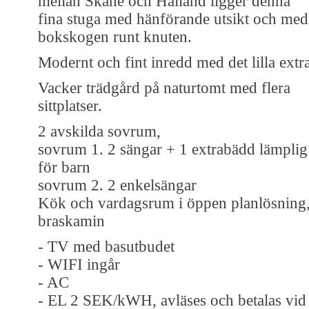
mellan Skåne och Halland ligger denna
fina stuga med hänförande utsikt och med
bokskogen runt knuten.
Modernt och fint inredd med det lilla extra
Vacker trädgård på naturtomt med flera
sittplatser.
2 avskilda sovrum,
sovrum 1. 2 sängar + 1 extrabädd lämplig
för barn
sovrum 2. 2 enkelsängar
Kök och vardagsrum i öppen planlösning
braskamin
- TV med basutbudet
- WIFI ingår
- AC
- EL 2 SEK/kWH, avläses och betalas vid