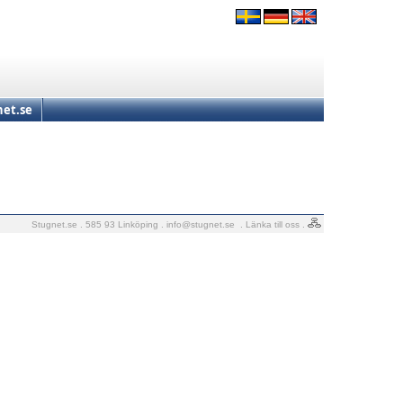
et.se
Stugnet.se . 585 93 Linköping .
info@stugnet.se
.
Länka till oss
.