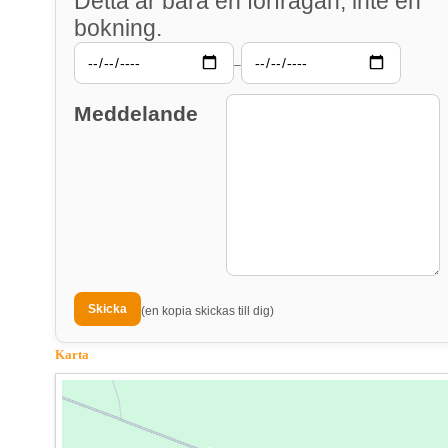
Detta är bara en förfrågan, inte en
bokning.
–
Meddelande
(en kopia skickas till dig)
Karta