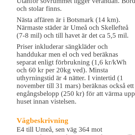
Utanför sovrummet ligger verandan. Bor
och stolar finns.
Nästa affären är i Botsmark (14 km).
Närmaste städer är Umeå och Skellefteå
(7-8 mil) och till havet är det ca 5,5 mil.
Priser inkluderar sängkläder och
handdukar men el och ved beräknas
separat enligt förbrukning (1,6 kr/kWh
och 60 kr per 20kg ved). Minsta
uthyrningstid är 4 nätter. I vintertid (1
november till 31 mars) beräknas också ett
engångsbelopp (250 kr) för att värma upp
huset innan vistelsen.
Vägbeskrivning
E4 till Umeå, sen väg 364 mot