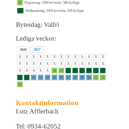
H
Högsäsong: 3500 kr/vecka, 500 kr/dygn
M1
Mellansäsong: 2450 kr/vecka, 350 kr/dygn
Bytesdag: Valfri
Lediga veckor:
2027
2026
X
X
X
X
X
X
X
X
X
X
X
X
X
X
X
X
X
X
X
X
X
X
X
X
X
X
X
X
X
X
X
32
33
34
35
36
37
38
39
40
41
42
43
44
45
46
47
48
49
50
51
52
53
Kontaktinformation
Lutz Afflerbach
Tel: 0934-62052