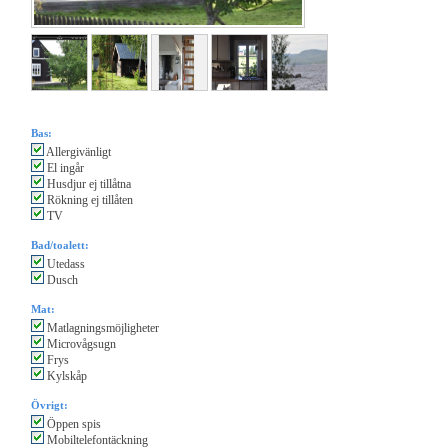
Bas:
Allergivänligt
El ingår
Husdjur ej tillåtna
Rökning ej tillåten
TV
Bad/toalett:
Utedass
Dusch
Mat:
Matlagningsmöjligheter
Microvågsugn
Frys
Kylskåp
Övrigt:
Öppen spis
Mobiltelefontäckning