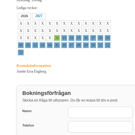
Bytesdag: Lördag
Lediga veckor:
2027
2026
X
X
X
X
X
X
X
X
X
X
X
X
X
X
X
X
X
X
X
X
X
X
X
X
X
X
X
X
X
X
X
32
33
34
35
36
37
38
39
40
41
42
43
44
45
46
47
48
49
50
51
52
53
Kontaktinformation
Anette Ersa Engberg
Bokningsförfrågan
Skicka en fråga till uthyraren. Du får en kopia till din e-post.
Namn
Telefon