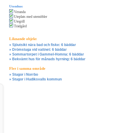
Utomhus:
Veranda
Uteplats med utemöbler
Utegrill
Trädgård
Liknande objekt
» Sjöutsikt nära bad och fiske: 6 bäddar
» Drömstuga vid vattnet: 6 bäddar
» Sommartorpet i Gammel-Homna: 6 bäddar
» Bekvämt hus för månads hyrning: 6 bäddar
Fler i samma område
» Stugor i Norrbo
» Stugor i Hudiksvalls kommun