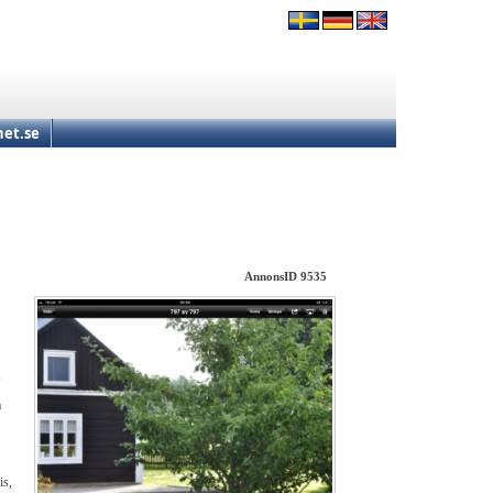
et.se
AnnonsID 9535
,
a
is,