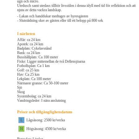
ugn och micro.
Utedusch samt utedass tillhör livsstilen i denna idyll med tid för reflektion och att
njuta av detta vackra landskap.
- Lakan och handdukar medtages av hyresgästen
- Slutstädning sker av gästen eller till ett belopp på 800 sek
I närheten
Affär: ca 24 km
Apotek: ca 24 km
Badplats: Cykelavstånd
Bank: ca 24 km
Busshållplats: Ca 100 meter
Fiske: Ligger mittemellan de två Dellensjöarna
Fotbollsplan: Ca 1 km
Golf: ca 25 km
Hav: Ca 25 km
Lekplats: Ca 100 meter
Närmaste granne: Ca 50-100 meter
Sjö
Skog
Systembolag: ca 24 km
Vandringsleder: I nära anslutning
Priser och tillgänglighetsdatum
L
Lågsäsong: 2500 kr/vecka
H
Högsäsong: 4500 kr/vecka