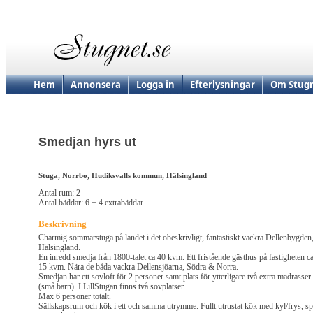
Hem
Annonsera
Logga in
Efterlysningar
Om Stugn
Smedjan hyrs ut
Stuga, Norrbo, Hudiksvalls kommun, Hälsingland
Antal rum: 2
Antal bäddar: 6 + 4 extrabäddar
Beskrivning
Charmig sommarstuga på landet i det obeskrivligt, fantastiskt vackra Dellenbygden
Hälsingland.
En inredd smedja från 1800-talet ca 40 kvm. Ett fristående gästhus på fastigheten c
15 kvm. Nära de båda vackra Dellensjöarna, Södra & Norra.
Smedjan har ett sovloft för 2 personer samt plats för ytterligare två extra madrasser
(små barn). I LillStugan finns två sovplatser.
Max 6 personer totalt.
Sällskapsrum och kök i ett och samma utrymme. Fullt utrustat kök med kyl/frys, sp