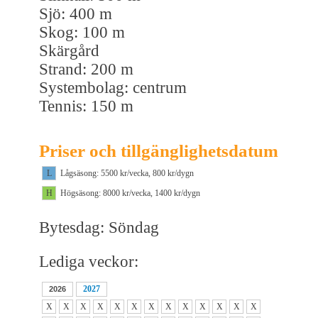
Sjö: 400 m
Skog: 100 m
Skärgård
Strand: 200 m
Systembolag: centrum
Tennis: 150 m
Priser och tillgänglighetsdatum
L
Lågsäsong: 5500 kr/vecka, 800 kr/dygn
H
Högsäsong: 8000 kr/vecka, 1400 kr/dygn
Bytesdag: Söndag
Lediga veckor:
2027
2026
X
X
X
X
X
X
X
X
X
X
X
X
X