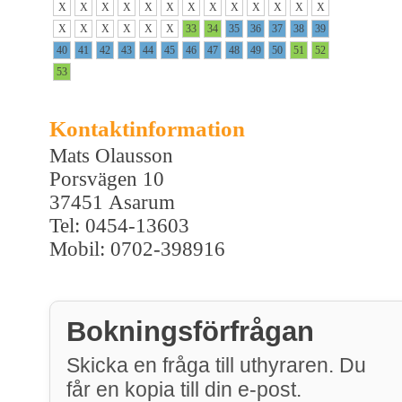
X
X
X
X
X
X
X
X
X
X
X
X
X
X
X
X
X
X
X
33
34
35
36
37
38
39
40
41
42
43
44
45
46
47
48
49
50
51
52
53
Kontaktinformation
Mats Olausson
Porsvägen 10
37451 Asarum
Tel: 0454-13603
Mobil: 0702-398916
Bokningsförfrågan
Skicka en fråga till uthyraren. Du
får en kopia till din e-post.