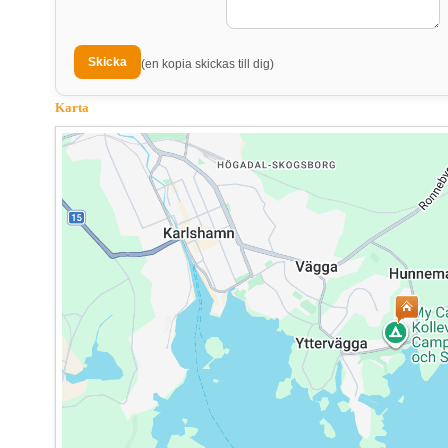
(en kopia skickas till dig)
Karta