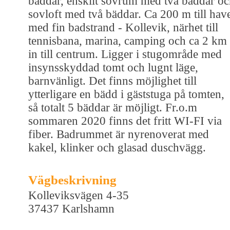
bäddar, enskilt sovrum med två bäddar o
sovloft med två bäddar. Ca 200 m till hav
med fin badstrand - Kollevik, närhet till
tennisbana, marina, camping och ca 2 km
in till centrum. Ligger i stugområde med
insynsskyddad tomt och lugnt läge,
barnvänligt. Det finns möjlighet till
ytterligare en bädd i gäststuga på tomten,
så totalt 5 bäddar är möjligt. Fr.o.m
sommaren 2020 finns det fritt WI-FI via
fiber. Badrummet är nyrenoverat med
kakel, klinker och glasad duschvägg.
Vägbeskrivning
Kolleviksvägen 4-35
37437 Karlshamn