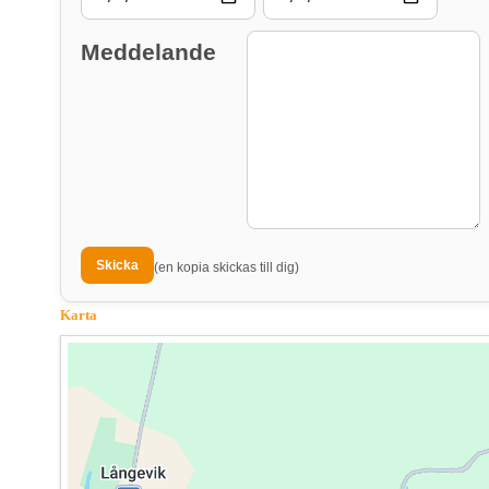
Meddelande
(en kopia skickas till dig)
Karta