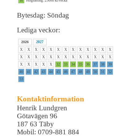
H
Högsäsong: 25000 kr/vecka
Bytesdag: Söndag
Lediga veckor:
2027
2026
X
X
X
X
X
X
X
X
X
X
X
X
X
X
X
X
X
X
X
X
X
X
X
X
X
X
X
X
X
X
X
32
33
34
35
36
37
38
39
40
41
42
43
44
45
46
47
48
49
50
51
52
53
Kontaktinformation
Henrik Lundgren
Götavägen 96
187 63 Täby
Mobil: 0709-881 884