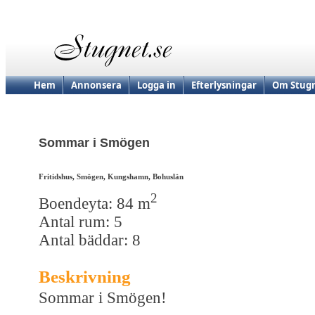
Hem
Annonsera
Logga in
Efterlysningar
Om Stugn
Sommar i Smögen
Fritidshus, Smögen, Kungshamn, Bohuslän
2
Boendeyta: 84 m
Antal rum: 5
Antal bäddar: 8
Beskrivning
Sommar i Smögen!