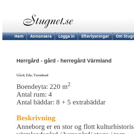
Hem
Annonsera
Logga in
Efterlysningar
Om Stugn
Herrgård - gård - herregård Värmland
Gård, Eda, Värmland
2
Boendeyta: 220 m
Antal rum: 4
Antal bäddar: 8 + 5 extrabäddar
Beskrivning
Anneborg er en stor og flott kulturhistori