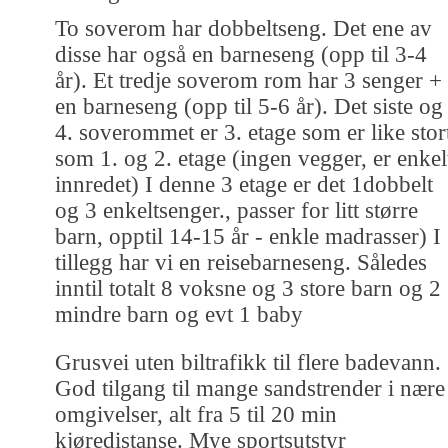
To soverom har dobbeltseng. Det ene av
disse har også en barneseng (opp til 3-4
år). Et tredje soverom rom har 3 senger +
en barneseng (opp til 5-6 år). Det siste og
4. soverommet er 3. etage som er like stor
som 1. og 2. etage (ingen vegger, er enkel
innredet) I denne 3 etage er det 1dobbelt
og 3 enkeltsenger., passer for litt større
barn, opptil 14-15 år - enkle madrasser) I
tillegg har vi en reisebarneseng. Således
inntil totalt 8 voksne og 3 store barn og 2
mindre barn og evt 1 baby
Grusvei uten biltrafikk til flere badevann.
God tilgang til mange sandstrender i nære
omgivelser, alt fra 5 til 20 min
kjøredistanse. Mye sportsutstyr