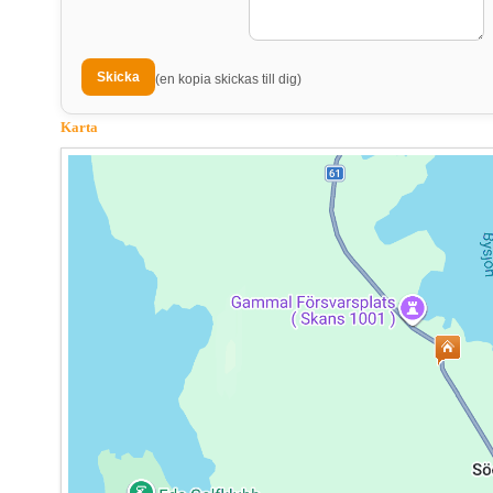
(en kopia skickas till dig)
Karta