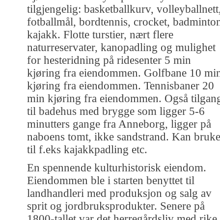
tilgjengelig: basketballkurv, volleyballnett
fotballmål, bordtennis, crocket, badminto
kajakk. Flotte turstier, nært flere
naturreservater, kanopadling og mulighet
for hesteridning på ridesenter 5 min
kjøring fra eiendommen. Golfbane 10 mi
kjøring fra eiendommen. Tennisbaner 20
min kjøring fra eiendommen. Også tilgan
til badehus med brygge som ligger 5-6
minutters gange fra Anneborg, ligger på
naboens tomt, ikke sandstrand. Kan bruk
til f.eks kajakkpadling etc.
En spennende kulturhistorisk eiendom.
Eiendommen ble i starten benyttet til
landhandleri med produksjon og salg av
sprit og jordbruksprodukter. Senere på
1800-tallet var det herregårdsliv med rike