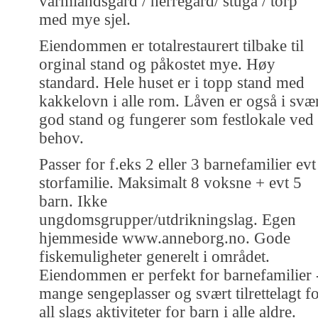
värmlandsgård / herregård/ stuga / torp
med mye sjel.
Eiendommen er totalrestaurert tilbake til
orginal stand og påkostet mye. Høy
standard. Hele huset er i topp stand med
kakkelovn i alle rom. Låven er også i svæ
god stand og fungerer som festlokale ved
behov.
Passer for f.eks 2 eller 3 barnefamilier evt
storfamilie. Maksimalt 8 voksne + evt 5
barn. Ikke
ungdomsgrupper/utdrikningslag. Egen
hjemmeside www.anneborg.no. Gode
fiskemuligheter generelt i området.
Eiendommen er perfekt for barnefamilier 
mange sengeplasser og svært tilrettelagt f
all slags aktiviteter for barn i alle aldre.