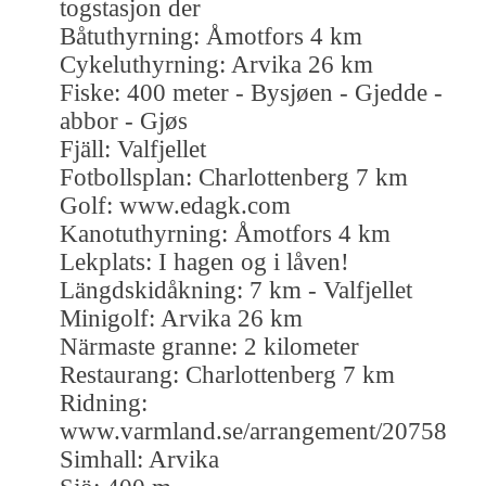
togstasjon der
Båtuthyrning: Åmotfors 4 km
Cykeluthyrning: Arvika 26 km
Fiske: 400 meter - Bysjøen - Gjedde -
abbor - Gjøs
Fjäll: Valfjellet
Fotbollsplan: Charlottenberg 7 km
Golf: www.edagk.com
Kanotuthyrning: Åmotfors 4 km
Lekplats: I hagen og i låven!
Längdskidåkning: 7 km - Valfjellet
Minigolf: Arvika 26 km
Närmaste granne: 2 kilometer
Restaurang: Charlottenberg 7 km
Ridning:
www.varmland.se/arrangement/20758
Simhall: Arvika