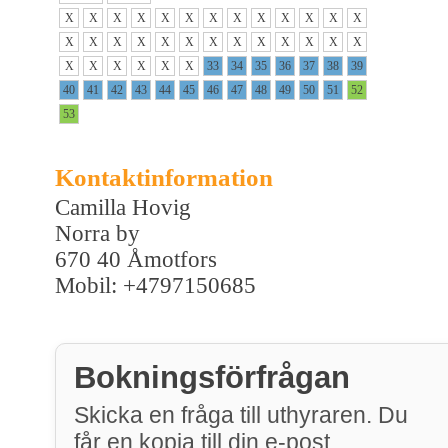
X
X
X
X
X
X
X
X
X
X
X
X
X
X
X
X
X
X
X
X
X
X
X
X
X
X
X
X
X
X
X
X
33
34
35
36
37
38
39
40
41
42
43
44
45
46
47
48
49
50
51
52
53
Kontaktinformation
Camilla Hovig
Norra by
670 40 Åmotfors
Mobil: +4797150685
Bokningsförfrågan
Skicka en fråga till uthyraren. Du
får en kopia till din e-post.