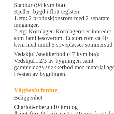
Stabbur (94 kvm bta):
Kjeller: bygd i flott teglsten.
1.etg: 2 produskjonsrom med 2 separate
innganger.
2.etg: Kornlager. Kornlageret er innredet
som familiesoverom. Et stort rom ca 40
kvm med inntil 5 soveplasser sommerstid
Vedskjul /snekkerbod (47 kvm bta):
Vedskjul i 2/3 av bygningen samt
gammeldags snekkerbod med materiallag
i resten av bygningen.
Vägbeskrivning
Beliggenhet
Charlottenberg (10 km) og
Åmotsfors (4 km), ca 1 t. 40 min fra Oslo