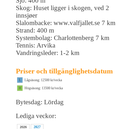
Sjö: 400 m
Skog: Huset ligger i skogen, ved 2
innsjøer
Slalombacke: www.valfjallet.se 7 km
Strand: 400 m
Systembolag: Charlottenberg 7 km
Tennis: Arvika
Vandringsleder: 1-2 km
Priser och tillgänglighetsdatum
L
Lågsäsong: 12500 kr/vecka
H
Högsäsong: 13500 kr/vecka
Bytesdag: Lördag
Lediga veckor:
2027
2026