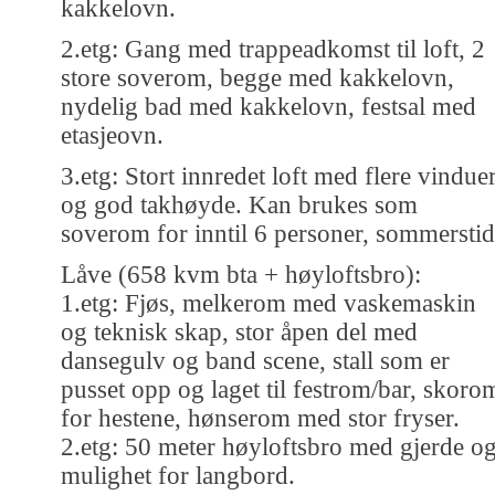
kakkelovn.
2.etg: Gang med trappeadkomst til loft, 2
store soverom, begge med kakkelovn,
nydelig bad med kakkelovn, festsal med
etasjeovn.
3.etg: Stort innredet loft med flere vindue
og god takhøyde. Kan brukes som
soverom for inntil 6 personer, sommerstid
Låve (658 kvm bta + høyloftsbro):
1.etg: Fjøs, melkerom med vaskemaskin
og teknisk skap, stor åpen del med
dansegulv og band scene, stall som er
pusset opp og laget til festrom/bar, skoro
for hestene, hønserom med stor fryser.
2.etg: 50 meter høyloftsbro med gjerde o
mulighet for langbord.