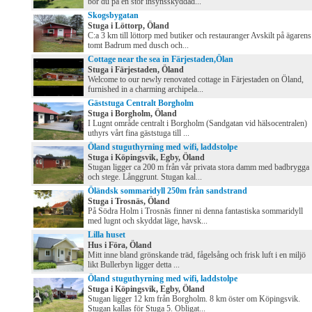
bor du på en stor insynsskyddad...
Skogsbygatan
Stuga i Löttorp, Öland
C:a 3 km till löttorp med butiker och restauranger Avskilt på ägarens
tomt Badrum med dusch och...
Cottage near the sea in Färjestaden,Ölan
Stuga i Färjestaden, Öland
Welcome to our newly renovated cottage in Färjestaden on Öland,
furnished in a charming archipela...
Gäststuga Centralt Borgholm
Stuga i Borgholm, Öland
I Lugnt område centralt i Borgholm (Sandgatan vid hälsocentralen)
uthyrs vårt fina gäststuga till ...
Öland stuguthyrning med wifi, laddstolpe
Stuga i Köpingsvik, Egby, Öland
Stugan ligger ca 200 m från vår privata stora damm med badbrygga
och stege. Långgrunt. Stugan kal...
Öländsk sommaridyll 250m från sandstrand
Stuga i Trosnäs, Öland
På Södra Holm i Trosnäs finner ni denna fantastiska sommaridyll
med lugnt och skyddat läge, havsk...
Lilla huset
Hus i Föra, Öland
Mitt inne bland grönskande träd, fågelsång och frisk luft i en miljö
likt Bullerbyn ligger detta ...
Öland stuguthyrning med wifi, laddstolpe
Stuga i Köpingsvik, Egby, Öland
Stugan ligger 12 km från Borgholm. 8 km öster om Köpingsvik.
Stugan kallas för Stuga 5. Obligat...