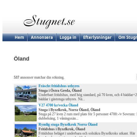
Hem
Annonsera
Logga in
Efterlysningar
Om Stugn
Öland
537
annonser matchar din sökning.
Fräscht fritidshus uthyres
Stuga i Östra Greda, Öland
Underbart fritidshus, med hög standard, på 70 kvm, och 4 bäddar+2
bäddar i gäststuga uthyres. Nä...
V27 4700 kr/vecka Öland
Stuga i Byxelkrok, Norra Öland, Öland
Stuga på 27 kvm 2 rum med plats för 5 personer 4700:-/v Sovrum: 
dubbelsäng, 1 våningssän...
Rymlig stuga Byxelkrok Norra Öland
Fritidshus i Byxelkrok, Öland
Fritidshus beläget i underbara och solsäkra Byxelkroks utkant. Här