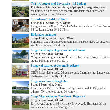
Två nya stugor med havsutsikt – 18 bäddar
Fritidshus i Löttorp, Sandvik, Köpingsvik, Borgholm, Öland
Välkommen till ett stort och modernt fritidshus med tillhörande
gäststuga & uterum. Två moderna s...
Strandnära fritidshus Öland
Fritidshus i Sandbergen, Öland
Ledigt veckorna 31 och 32 Vecka 29 har lediga dagar 17-19/7 Veck
34 har lediga dagar 16/8-21/8 ...
Böda nära stranden
Stuga i Böda, Pepparhagen, Öland
Sommaren 2026 är fullbokad! Kom gärna tillbaks nästa säsong. Hy
vårt hus i Böda på Öland, 1 k...
Stugor med toppenläge nära bad och hamn
Stuga i Byxelkrok, Öland
Vi hyr ut våra stugor på norra Öland i solsäkra Byxelkrok. Det är tv
stugor på samma tomt och de ...
Stuga vid vattnet, söder om Byxelkrok
Stuga i Byxelkrok, Öland
OBS! Endast ledig vecka 26 pga återbud. Charmig stuga längs västr
kustvägen söder om Byxekrok....
Stuga nära havet i Borgholm
Stuga i Borgholm, Öland
Fritidshus ca 150 m från havet vid Sjöstugeområdet i Borgholm
uthyres. Nyrenoverad stuga 60 kvm + ...
Stuga 5 km söder om Byxelkrok, Hagets vä
Stuga i Byxelkrok, Öland
En nybyggd stuga på 63 kvm vid vår nybyggda Herrgårdsdel på
gården som varit i familjens ägo i 1...