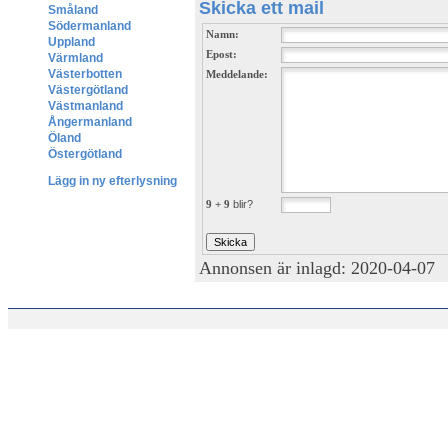
Skicka ett mail
Småland
Södermanland
Namn:
Uppland
Epost:
Värmland
Västerbotten
Meddelande:
Västergötland
Västmanland
Ångermanland
Öland
Östergötland
Lägg in ny efterlysning
9 + 9
blir?
Annonsen är inlagd: 2020-04-07