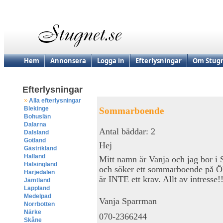
Hem
Annonsera
Logga in
Efterlysningar
Om Stugn
Efterlysningar
Alla efterlysningar
Blekinge
Sommarboende
Bohuslän
Dalarna
Antal bäddar: 2
Dalsland
Gotland
Hej
Gästrikland
Halland
Mitt namn är Vanja och jag bor i 
Hälsingland
och söker ett sommarboende på Öl
Härjedalen
är INTE ett krav. Allt av intresse!
Jämtland
Lappland
Medelpad
Vanja Sparrman
Norrbotten
Närke
070-2366244
Skåne