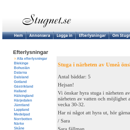
Hem
Annonsera
Logga in
Efterlysningar
Om Stugn
Efterlysningar
Alla efterlysningar
Blekinge
Stuga i närheten av Umeå öns
Bohuslän
Dalarna
Antal bäddar: 5
Dalsland
Gotland
Hejsan!
Gästrikland
Halland
Vi önskar hyra stuga i närheten a
Hälsingland
närheten av vatten och möjlighet a
Härjedalen
vecka 30-32.
Jämtland
Lappland
Har ni något att hyra ut, hör gärna
Medelpad
Norrbotten
/ Sara
Närke
Sara fällman
Skåne