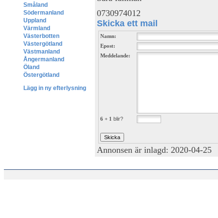
Småland
0730974012
Södermanland
Uppland
Skicka ett mail
Värmland
Västerbotten
Namn:
Västergötland
Epost:
Västmanland
Meddelande:
Ångermanland
Öland
Östergötland
Lägg in ny efterlysning
6 + 1
blir?
Annonsen är inlagd: 2020-04-25