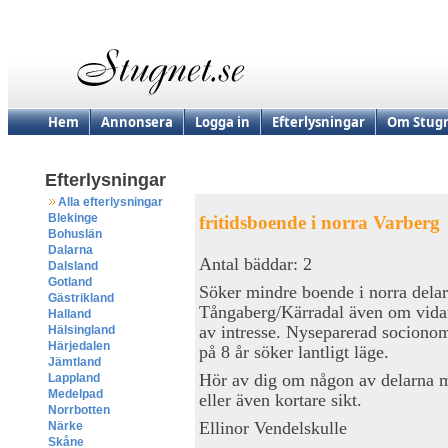
Hem
Annonsera
Logga in
Efterlysningar
Om Stugn
Efterlysningar
Alla efterlysningar
Blekinge
fritidsboende i norra Varberg
Bohuslän
Dalarna
Antal bäddar: 2
Dalsland
Gotland
Söker mindre boende i norra delar
Gästrikland
Tångaberg/Kärradal även om vidar
Halland
av intresse. Nyseparerad sociono
Hälsingland
Härjedalen
på 8 år söker lantligt läge.
Jämtland
Hör av dig om någon av delarna ma
Lappland
Medelpad
eller även kortare sikt.
Norrbotten
Ellinor Vendelskulle
Närke
Skåne