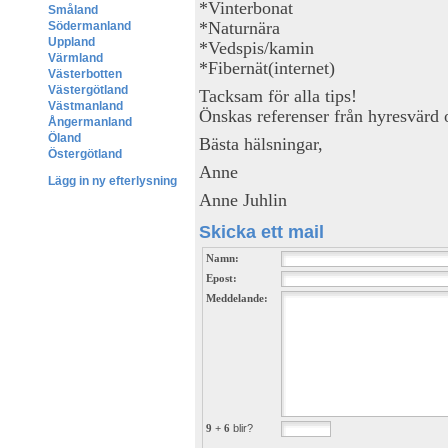
*Vinterbonat
Småland
*Naturnära
Södermanland
Uppland
*Vedspis/kamin
Värmland
*Fibernät(internet)
Västerbotten
Västergötland
Tacksam för alla tips!
Västmanland
Önskas referenser från hyresvärd oc
Ångermanland
Öland
Bästa hälsningar,
Östergötland
Anne
Lägg in ny efterlysning
Anne Juhlin
Skicka ett mail
Namn:
Epost:
Meddelande:
9 + 6
blir?