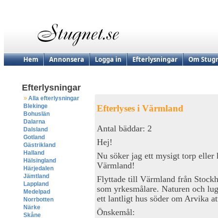
Hem
Annonsera
Logga in
Efterlysningar
Om Stugn
Efterlysningar
Alla efterlysningar
Blekinge
Efterlyses i Värmland
Bohuslän
Dalarna
Antal bäddar: 2
Dalsland
Gotland
Hej!
Gästrikland
Halland
Nu söker jag ett mysigt torp eller 
Hälsingland
Värmland!
Härjedalen
Jämtland
Flyttade till Värmland från Stockh
Lappland
som yrkesmålare. Naturen och lugn
Medelpad
ett lantligt hus söder om Arvika at
Norrbotten
Närke
Önskemål:
Skåne