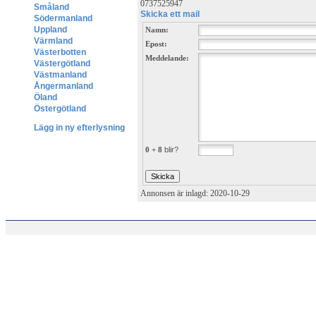
0737525947
Småland
Skicka ett mail
Södermanland
Uppland
Namn:
Värmland
Epost:
Västerbotten
Meddelande:
Västergötland
Västmanland
Ångermanland
Öland
Östergötland
Lägg in ny efterlysning
0 + 8
blir?
Annonsen är inlagd: 2020-10-29