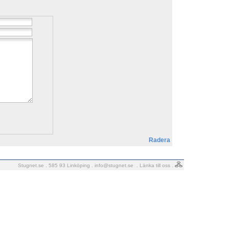
Radera
Stugnet.se . 585 93 Linköping .
info@stugnet.se
.
Länka till oss
.