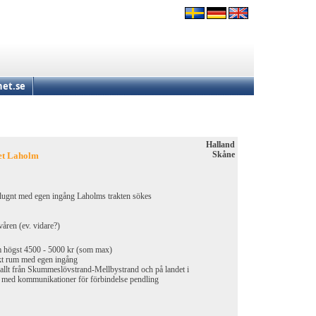
et.se
Halland
Skåne
het Laholm
h lugnt med egen ingång Laholms trakten sökes
våren (ev. vidare?)
 högst 4500 - 5000 kr (som max)
ikt rum med egen ingång
akt allt från Skummeslövstrand-Mellbystrand och på landet i
t med kommunikationer för förbindelse pendling