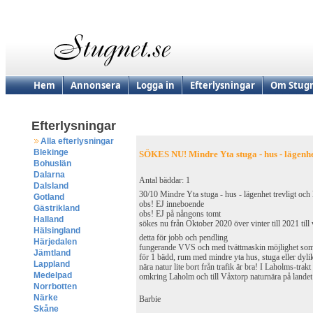
Hem
Annonsera
Logga in
Efterlysningar
Om Stugn
Efterlysningar
Alla efterlysningar
Blekinge
SÖKES NU! Mindre Yta stuga - hus - lägen
Bohuslän
Dalarna
Antal bäddar: 1
Dalsland
30/10 Mindre Yta stuga - hus - lägenhet trevligt oc
Gotland
obs! EJ inneboende
Gästrikland
obs! EJ på nångons tomt
Halland
sökes nu från Oktober 2020 över vinter till 2021 till 
Hälsingland
detta för jobb och pendling
Härjedalen
fungerande VVS och med tvättmaskin möjlighet som
Jämtland
för 1 bädd, rum med mindre yta hus, stuga eller dyl
Lappland
nära natur lite bort från trafik är bra! I Laholms-tr
Medelpad
omkring Laholm och till Våxtorp naturnära på lande
Norrbotten
Närke
Barbie
Skåne