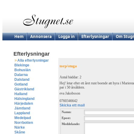
Hem
Annonsera
Logga in
Efterlysningar
Om Stugn
Efterlysningar
Alla efterlysningar
Blekinge
torp/stuga
Bohuslän
Dalarna
Antal bäddar: 2
Dalsland
Hej! letar efter ett året runt boende att hyra i Marie
Gotland
par i 50 årsåldern.
Gästrikland
eva Jakobsson
Halland
Hälsingland
0760346642
Härjedalen
Skicka ett mail
Jämtland
Namn:
Lappland
Medelpad
Epost:
Norrbotten
Meddelande:
Närke
Skåne