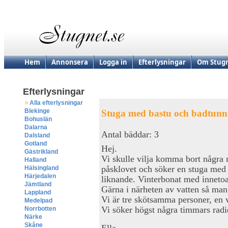
Hem
Annonsera
Logga in
Efterlysningar
Om Stugn
Efterlysningar
Alla efterlysningar
Blekinge
Stuga med bastu och badtunn
Bohuslän
Dalarna
Antal bäddar: 3
Dalsland
Gotland
Hej.
Gästrikland
Vi skulle vilja komma bort några nä
Halland
påsklovet och söker en stuga med 
Hälsingland
Härjedalen
liknande. Vinterbonat med innetoa
Jämtland
Gärna i närheten av vatten så man
Lappland
Vi är tre skötsamma personer, en
Medelpad
Vi söker högst några timmars radi
Norrbotten
Närke
Skåne
Ella