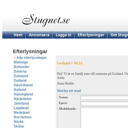
Hem
Annonsera
Logga in
Efterlysningar
Om Stugn
Efterlysningar
Alla efterlysningar
Blekinge
Gotland v 30,31
Bohuslän
Dalarna
Hej! Vi är en familj som vill semestra på Gotland. 
Dalsland
Anna
Gotland
Anna Brolin
Gästrikland
Halland
Skicka ett mail
Hälsingland
Namn:
Härjedalen
Epost:
Jämtland
Lappland
Meddelande:
Medelpad
Norrbotten
Närke
Skåne