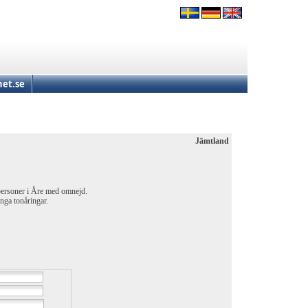
et.se
Jämtland
 personer i Åre med omnejd.
unga tonåringar.