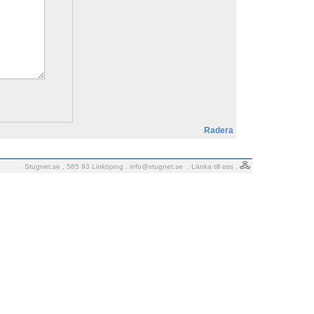
Radera
Stugnet.se . 585 93 Linköping .
info@stugnet.se
.
Länka till oss
.