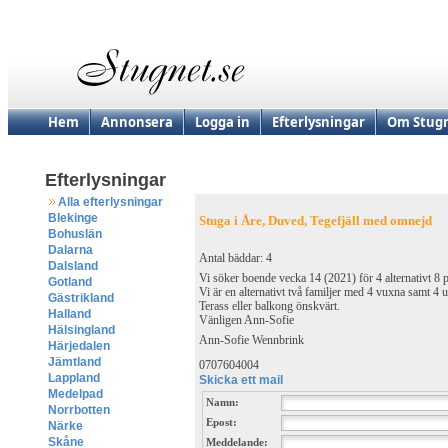
Hem
Annonsera
Logga in
Efterlysningar
Om Stugn
Efterlysningar
Alla efterlysningar
Blekinge
Stuga i Åre, Duved, Tegefjäll med omnejd
Bohuslän
Dalarna
Antal bäddar: 4
Dalsland
Vi söker boende vecka 14 (2021) för 4 alternativt 8
Gotland
Vi är en alternativt två familjer med 4 vuxna samt 4 
Gästrikland
Terass eller balkong önskvärt.
Halland
Vänligen Ann-Sofie
Hälsingland
Ann-Sofie Wennbrink
Härjedalen
Jämtland
0707604004
Lappland
Skicka ett mail
Medelpad
Namn:
Norrbotten
Epost:
Närke
Skåne
Meddelande: