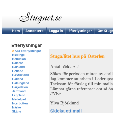
Hem
Annonsera
Logga in
Efterlysningar
Om Stugn
Efterlysningar
Alla efterlysningar
Blekinge
Stuga/litet hus på Österlen
Bohuslän
Dalarna
Antal bäddar: 2
Dalsland
Gotland
Sökes för perioden mitten av april
Gästrikland
Jag kommer att arbeta i Löderupst
Halland
Tacksam för förslag till min maila
Hälsingland
Härjedalen
Lämnar gärna referenser om så ön
Jämtland
//Ylva
Lappland
Medelpad
Ylva Björklund
Norrbotten
Närke
Skicka ett mail
Skåne