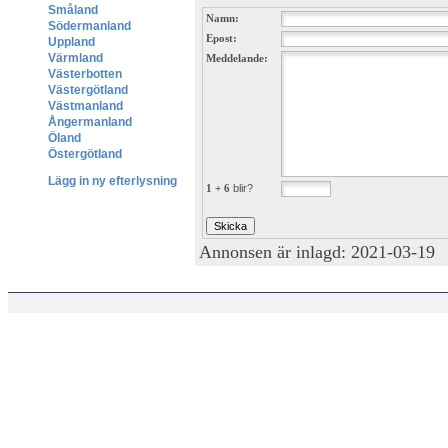
Småland
Namn:
Södermanland
Epost:
Uppland
Värmland
Meddelande:
Västerbotten
Västergötland
Västmanland
Ångermanland
Öland
Östergötland
Lägg in ny efterlysning
1 + 6
blir?
Annonsen är inlagd: 2021-03-19