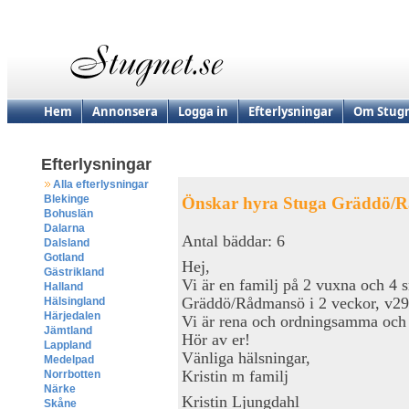
Hem
Annonsera
Logga in
Efterlysningar
Om Stugn
Efterlysningar
Alla efterlysningar
Blekinge
Önskar hyra Stuga Gräddö/
Bohuslän
Dalarna
Antal bäddar: 6
Dalsland
Gotland
Hej,
Gästrikland
Vi är en familj på 2 vuxna och 4 
Halland
Gräddö/Rådmansö i 2 veckor, v29-
Hälsingland
Härjedalen
Vi är rena och ordningsamma och vi
Jämtland
Hör av er!
Lappland
Vänliga hälsningar,
Medelpad
Kristin m familj
Norrbotten
Närke
Kristin Ljungdahl
Skåne