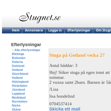
Hem
Annonsera
Logga in
Efterlysningar
Om Stugn
Efterlysningar
Alla efterlysningar
Blekinge
Stuga på Gotland vecka 27
Bohuslän
Dalarna
Antal bäddar: 3
Dalsland
Gotland
Hej! Söker stuga på egen tomt att
Gästrikland
sommar.
Halland
2 vuxna samt 2barn. Barnen är 5år
Hälsingland
Härjedalen
/Lisa
Jämtland
Lappland
lisa bondelind
Medelpad
Norrbotten
0704537414
Närke
Skicka ett mail
Skåne