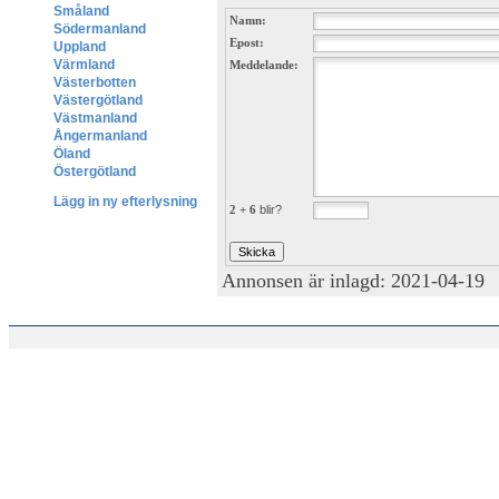
Småland
Namn:
Södermanland
Epost:
Uppland
Värmland
Meddelande:
Västerbotten
Västergötland
Västmanland
Ångermanland
Öland
Östergötland
Lägg in ny efterlysning
2 + 6
blir?
Annonsen är inlagd: 2021-04-19