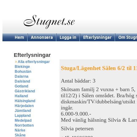
Hem
Annonsera
Logga in
Efterlysningar
Om Stugn
Efterlysningar
Alla efterlysningar
Blekinge
Stuga/Lägenhet Sälen 6/2 til 1
Bohuslän
Dalarna
Antal bäddar: 3
Dalsland
Gotland
Skötsam familj 2 vuxna + barn 5, sö
Gästrikland
til12/2) i Sälen området. Bra/hög 
Halland
diskmaskin/TV/dubbelsäng/utsikt 
Hälsingland
Härjedalen
ingår.
Jämtland
6.000-9.000.-
Lappland
Med vänlig hälsning Silvia & Lar
Medelpad
Norrbotten
Silvia petersen
Närke
Skåne