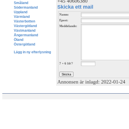
+45 40606380
Småland
Skicka ett mail
Södermanland
Uppland
Namn:
Värmland
Epost:
Västerbotten
Västergötland
Meddelande:
Västmanland
Ångermanland
Öland
Östergötland
Lägg in ny efterlysning
7 + 6
blir?
Annonsen är inlagd: 2022-01-24