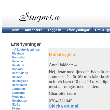
Hem
Annonsera
Logga in
Efterlysningar
Om Stugn
Efterlysningar
Alla efterlysningar
Blekinge
Kullabygden
Bohuslän
Dalarna
Antal bäddar: 4
Dalsland
Gotland
Hej, letar med ljus och lykta åt e
Gästrikland
sommar. Det är för min kära kusi
Halland
och två barn (10 och 14). Väldig
Hälsingland
Härjedalen
mest att umgås med släkten.
Jämtland
Charlotte Leire
Lappland
Medelpad
0704-381045
Norrbotten
Närke
Skicka ett mail
Skåne