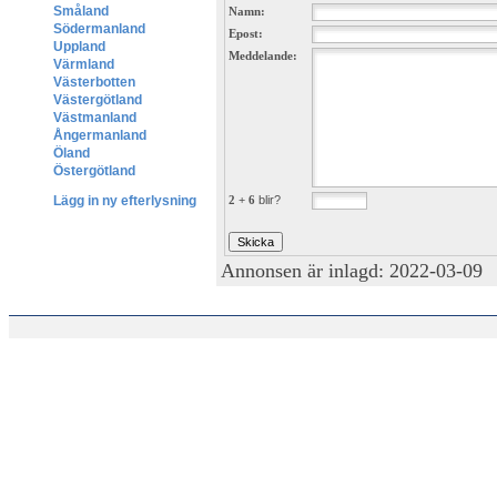
Småland
Namn:
Södermanland
Epost:
Uppland
Meddelande:
Värmland
Västerbotten
Västergötland
Västmanland
Ångermanland
Öland
Östergötland
2 + 6
blir?
Lägg in ny efterlysning
Annonsen är inlagd: 2022-03-09