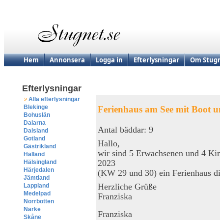
Hem
Annonsera
Logga in
Efterlysningar
Om Stugn
Efterlysningar
Alla efterlysningar
Blekinge
Ferienhaus am See mit Boot 
Bohuslän
Dalarna
Antal bäddar: 9
Dalsland
Gotland
Hallo,
Gästrikland
wir sind 5 Erwachsenen und 4 Ki
Halland
2023
Hälsingland
Härjedalen
(KW 29 und 30) ein Ferienhaus d
Jämtland
Herzliche Grüße
Lappland
Medelpad
Franziska
Norrbotten
Närke
Franziska
Skåne