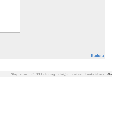
Radera
Stugnet.se . 585 93 Linköping .
info@stugnet.se
.
Länka till oss
.