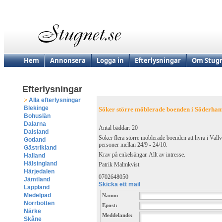
Hem
Annonsera
Logga in
Efterlysningar
Om Stugn
Efterlysningar
Alla efterlysningar
Blekinge
Söker större möblerade boenden i Söderham
Bohuslän
Dalarna
Antal bäddar: 20
Dalsland
Söker flera större möblerade boenden att hyra i Va
Gotland
personer mellan 24/9 - 24/10.
Gästrikland
Krav på enkelsängar. Allt av intresse.
Halland
Hälsingland
Patrik Malmkvist
Härjedalen
0702648050
Jämtland
Skicka ett mail
Lappland
Medelpad
Namn:
Norrbotten
Epost:
Närke
Meddelande:
Skåne