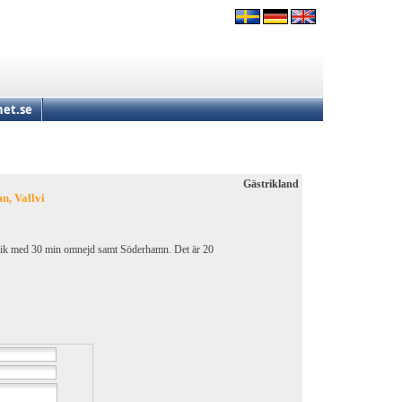
et.se
Gästrikland
n, Vallvi
llvik med 30 min omnejd samt Söderhamn. Det är 20