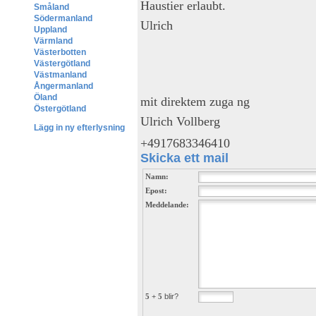
Haustier erlaubt.
Småland
Södermanland
Ulrich
Uppland
Värmland
Västerbotten
Västergötland
Västmanland
Ångermanland
Öland
mit direktem zuga ng
Östergötland
Ulrich Vollberg
Lägg in ny efterlysning
+4917683346410
Skicka ett mail
Namn:
Epost:
Meddelande:
5 + 5
blir?