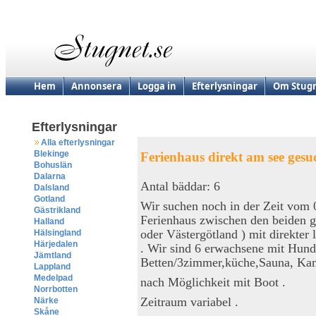
Hem
Annonsera
Logga in
Efterlysningar
Om Stugn
Efterlysningar
Alla efterlysningar
Blekinge
Ferienhaus direkt am see gesu
Bohuslän
Dalarna
Antal bäddar: 6
Dalsland
Gotland
Wir suchen noch in der Zeit vom 
Gästrikland
Ferienhaus zwischen den beiden 
Halland
oder Västergötland ) mit direkter
Hälsingland
Härjedalen
. Wir sind 6 erwachsene mit Hund.
Jämtland
Betten/3zimmer,küche,Sauna, Kam
Lappland
Medelpad
nach Möglichkeit mit Boot .
Norrbotten
Zeitraum variabel .
Närke
Skåne