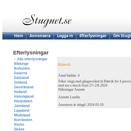
Hem
Annonsera
Logga in
Efterlysningar
Om Stugn
Efterlysningar
Alla efterlysningar
Blekinge
Rättvik
Bohuslän
Dalarna
Antal bäddar: 4
Dalsland
Söker stuga med gångavstånd til Rättvik för 4 perso
Gotland
med toa o dusch from 27/-2/8-2024
Gästrikland
Hälsningar Annette
Halland
Hälsingland
Annette Lundin
Härjedalen
Annonsen är inlagd: 2024-03-10
Jämtland
Lappland
Medelpad
Norrbotten
Närke
Skåne