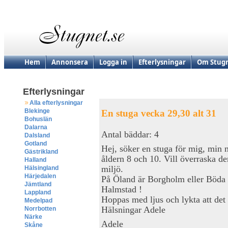
Hem
Annonsera
Logga in
Efterlysningar
Om Stugn
Efterlysningar
Alla efterlysningar
Blekinge
En stuga vecka 29,30 alt 31
Bohuslän
Dalarna
Antal bäddar: 4
Dalsland
Gotland
Hej, söker en stuga för mig, min
Gästrikland
åldern 8 och 10. Vill överraska de
Halland
miljö.
Hälsingland
Härjedalen
På Öland är Borgholm eller Böda av
Jämtland
Halmstad !
Lappland
Hoppas med ljus och lykta att det 
Medelpad
Hälsningar Adele
Norrbotten
Närke
Adele
Skåne