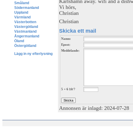
Karlshamn away. wifi and a dishw
Småland
Vi hörs,
Södermanland
Christian
Uppland
Värmland
Christian
Västerbotten
Västergötland
Skicka ett mail
Västmanland
Ångermanland
Namn:
Öland
Epost:
Östergötland
Meddelande:
Lägg in ny efterlysning
5 + 6
blir?
Annonsen är inlagd: 2024-07-28