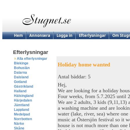
Hem
Annonsera
Logga in
Efterlysningar
Om Stugn
Efterlysningar
Alla efterlysningar
Blekinge
Holiday home wanted
Bohuslän
Dalarna
Antal bäddar: 5
Dalsland
Gotland
Hej,
Gästrikland
We are looking for a holiday hou
Halland
Four weeks, from 5.7.2025 until 
Hälsingland
Härjedalen
We are 2 adults, 3 kids (9,11,13)
Jämtland
a washing machine and are looking
Lappland
water (lake, river, sea) where one
Medelpad
music at Östersjön festival so it w
Norrbotten
Närke
house is not much more than one 
Skåne