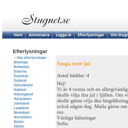
Hem
Annonsera
Logga in
Efterlysningar
Om Stugn
Efterlysningar
Alla efterlysningar
Blekinge
Stuga över jul
Bohuslän
Dalarna
Antal bäddar: 4
Dalsland
Gotland
Hej!
Gästrikland
Vi är 4 vuxna och en allergivänli
Halland
skulle vilja fira jul i fjällen. Om 
Hälsingland
Härjedalen
skulle gärna vilja åka längdåkning
Jämtland
också någon dag. Maila gärna om n
Lappland
oss.
Medelpad
Vänliga hälsningar
Norrbotten
Närke
Sofia
Skåne