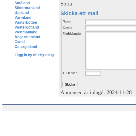
Sofia
Småland
Södermanland
Skicka ett mail
Uppland
Värmland
Namn:
Västerbotten
Västergötland
Epost:
Västmanland
Meddelande:
Ångermanland
Öland
Östergötland
Lägg in ny efterlysning
4 + 0
blir?
Annonsen är inlagd: 2024-11-28