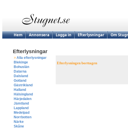
Hem
Annonsera
Logga in
Efterlysningar
Om Stugn
Efterlysningar
Alla efterlysningar
Blekinge
Efterlysningen borttagen
Bohuslän
Dalarna
Dalsland
Gotland
Gästrikland
Halland
Hälsingland
Härjedalen
Jämtland
Lappland
Medelpad
Norrbotten
Närke
Skåne