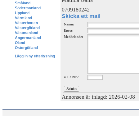
Småland
Södermanland
0709180242
Uppland
Skicka ett mail
Värmland
Västerbotten
Namn:
Västergötland
Epost:
Västmanland
Meddelande:
Ångermanland
Öland
Östergötland
Lägg in ny efterlysning
4 + 2
blir?
Annonsen är inlagd: 2026-02-08