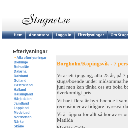
Hem
Annonsera
Logga in
Efterlysningar
Om Stugn
Efterlysningar
Alla efterlysningar
Blekinge
Borgholm/Köpingsvik - 7 per
Bohuslän
Dalarna
Vi är ett tjejgäng, alla 25 år, på 
Dalsland
stuga/boende under midsommarhe
Gotland
Gästrikland
juni men kan tänka oss att boka bo
Halland
överkomligt pris.
Hälsingland
Härjedalen
Vi har i flera år hyrt boende i s
Jämtland
recensioner av tidigare hyresvärda
Lappland
Medelpad
Vi är öppna för allt så hör av er
Norrbotten
Matilda
Närke
Skåne
Matilda Galia