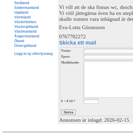
Småland
Vi vill att de ska finnas wc, dusc
Södermanland
Vi viöl jättegärna även ha en utepla
Uppland
Värmland
skulle tomten vara inhägnad är det
Västerbotten
Eva-Lotta Göransson
Västergötland
Västmanland
0767782272
Ångermanland
Öland
Skicka ett mail
Östergötland
Namn:
Lägg in ny efterlysning
Epost:
Meddelande:
6 + 8
blir?
Annonsen är inlagd: 2026-02-15