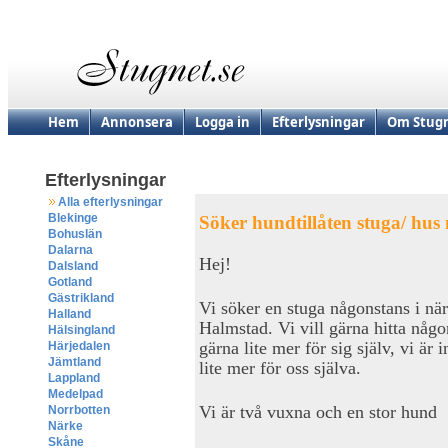
Hem
Annonsera
Logga in
Efterlysningar
Om Stugn
Efterlysningar
Alla efterlysningar
Blekinge
Söker hundtillåten stuga/ hus 
Bohuslän
Dalarna
Hej!
Dalsland
Gotland
Gästrikland
Vi söker en stuga någonstans i nä
Halland
Halmstad. Vi vill gärna hitta någo
Hälsingland
gärna lite mer för sig själv, vi är 
Härjedalen
Jämtland
lite mer för oss själva.
Lappland
Medelpad
Vi är två vuxna och en stor hund
Norrbotten
Närke
Skåne