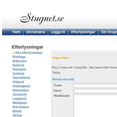
Hem
Annonsera
Logga in
Efterlysningar
Om Stugn
Efterlysningar
Alla efterlysningar
Blekinge
Stuga sökes
Bohuslän
Dalarna
Hej,2 vuxna och 1 barn(3år) , liten hund söker boende
Dalsland
Vaidas
Gotland
Gästrikland
Skicka ett mail
Halland
Namn:
Hälsingland
Härjedalen
Epost:
Jämtland
Meddelande:
Lappland
Medelpad
Norrbotten
Närke
Skåne