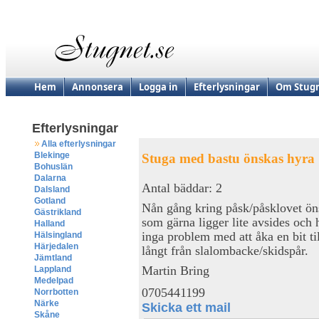
Hem
Annonsera
Logga in
Efterlysningar
Om Stugn
Efterlysningar
Alla efterlysningar
Blekinge
Stuga med bastu önskas hyra
Bohuslän
Dalarna
Antal bäddar: 2
Dalsland
Gotland
Nån gång kring påsk/påsklovet öns
Gästrikland
som gärna ligger lite avsides och
Halland
inga problem med att åka en bit ti
Hälsingland
Härjedalen
långt från slalombacke/skidspår.
Jämtland
Martin Bring
Lappland
Medelpad
0705441199
Norrbotten
Närke
Skicka ett mail
Skåne