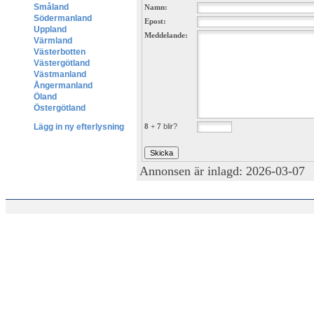
Småland
Namn:
Södermanland
Epost:
Uppland
Meddelande:
Värmland
Västerbotten
Västergötland
Västmanland
Ångermanland
Öland
Östergötland
8 + 7
blir?
Lägg in ny efterlysning
Annonsen är inlagd: 2026-03-07