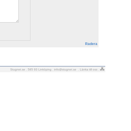
Radera
Stugnet.se . 585 93 Linköping .
info@stugnet.se
.
Länka till oss
.