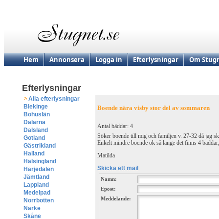
Hem
Annonsera
Logga in
Efterlysningar
Om Stugn
Efterlysningar
Alla efterlysningar
Blekinge
Boende nära visby stor del av sommaren
Bohuslän
Dalarna
Antal bäddar: 4
Dalsland
Söker boende till mig och familjen v. 27-32 då jag 
Gotland
Enkelt mindre boende ok så länge det finns 4 bäddar
Gästrikland
Halland
Matilda
Hälsingland
Skicka ett mail
Härjedalen
Jämtland
Namn:
Lappland
Epost:
Medelpad
Meddelande:
Norrbotten
Närke
Skåne