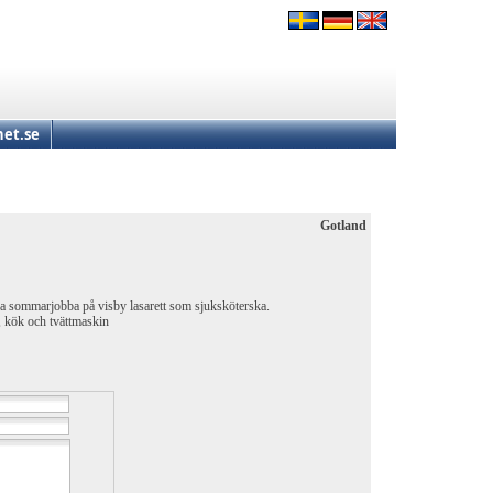
et.se
Gotland
ska sommarjobba på visby lasarett som sjuksköterska.
, kök och tvättmaskin