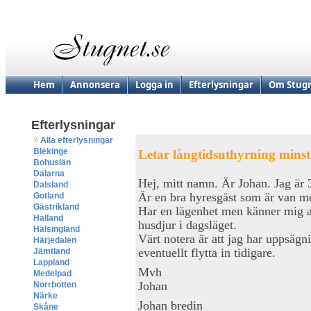
Hem
Annonsera
Logga in
Efterlysningar
Om Stugn
Efterlysningar
Alla efterlysningar
Blekinge
Letar långtidsuthyrning minst 
Bohuslän
Dalarna
Hej, mitt namn. Är Johan. Jag är
Dalsland
Är en bra hyresgäst som är van me
Gotland
Gästrikland
Har en lägenhet men känner mig all
Halland
husdjur i dagsläget.
Hälsingland
Värt notera är att jag har uppsäg
Härjedalen
eventuellt flytta in tidigare.
Jämtland
Lappland
Mvh
Medelpad
Johan
Norrbotten
Närke
Johan bredin
Skåne