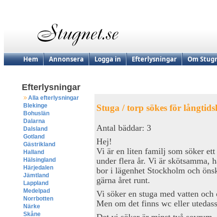
Hem
Annonsera
Logga in
Efterlysningar
Om Stugn
Efterlysningar
Alla efterlysningar
Blekinge
Stuga / torp sökes för långtid
Bohuslän
Dalarna
Antal bäddar: 3
Dalsland
Gotland
Hej!
Gästrikland
Vi är en liten familj som söker et
Halland
under flera år. Vi är skötsamma, 
Hälsingland
Härjedalen
bor i lägenhet Stockholm och önsk
Jämtland
gärna året runt.
Lappland
Medelpad
Vi söker en stuga med vatten och e
Norrbotten
Men om det finns wc eller utedass 
Närke
Skåne
Det vi söker är minst två sovrum