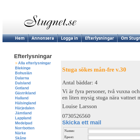
Hem
Annonsera
Logga in
Efterlysningar
Om Stugn
Efterlysningar
Alla efterlysningar
Blekinge
Stuga sökes mån-fre v.30
Bohuslän
Dalarna
Antal bäddar: 4
Dalsland
Gotland
Vi är fyra personer, två vuxna oc
Gästrikland
en liten mysig stuga nära vattnet
Halland
Hälsingland
Louise Larsson
Härjedalen
Jämtland
0730526560
Lappland
Skicka ett mail
Medelpad
Norrbotten
Namn:
Närke
Epost:
Skåne