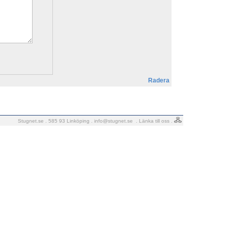
Radera
Stugnet.se . 585 93 Linköping .
info@stugnet.se
.
Länka till oss
.