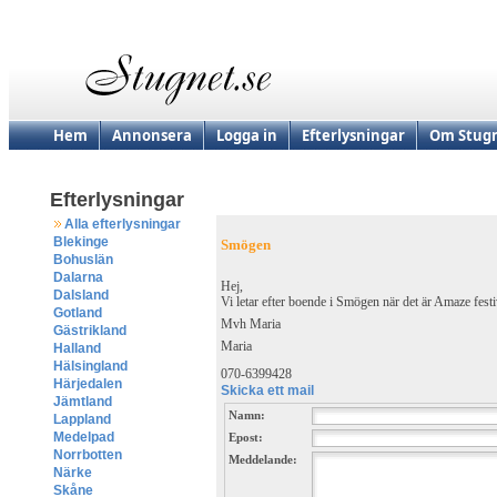
Hem
Annonsera
Logga in
Efterlysningar
Om Stugn
Efterlysningar
Alla efterlysningar
Blekinge
Smögen
Bohuslän
Dalarna
Hej,
Dalsland
Vi letar efter boende i Smögen när det är Amaze fest
Gotland
Mvh Maria
Gästrikland
Maria
Halland
Hälsingland
070-6399428
Härjedalen
Skicka ett mail
Jämtland
Namn:
Lappland
Medelpad
Epost:
Norrbotten
Meddelande:
Närke
Skåne