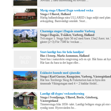
Sovrum: 2 med dubbelsäng ett sovrum ...
Mysig stuga Ullared Dygn weekend vecka
Stuga i Ullared, Halland
Härlig hallandslänga nära ULLARED i lugn miljö med plats 
avkoppling. Barnvänligt område. Stort...
Charmiga stugor i Dagsås utanför Varberg
Stuga i Dagsås, Tvååker, Varberg, Halland
Två stugor 1. Stuga Sjöö 50 m2 med Anex 15m2 Anex: tot. 
gäster (2+3) För 7500 kr /veckan ...
Stort lantligt hus för hela familjen!
Hus i Istorp, Marks kommun, Halland
Stort hus i naturskön omgivning och en sjö. Båt finns att hyr
Här kan du bara ta det lugnt eller...
Exklusivt boende med sjöutsikt
Stuga i Karl Gustav, Kungsäter, Varberg, Västergötlan
Här hos Torsbergs Skog & Fisketurism kan ni hyra den
timmrade Vikingstugan med 4 + 2 bäddar fördel...
Lantligt till dygns/ veckouthyrning
Stuga i Svenljunga, Ullared, Borås, Göteborg,
Västergötland
Timmerstuga från 1850- talet. Lantligt belägen stuga på stor
rymlig tomt. Hyresvärden bo...