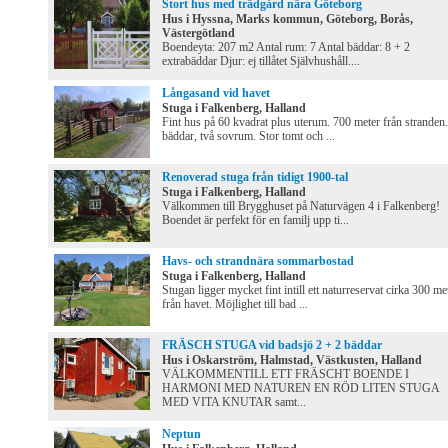
Stort hus med trädgård nära Göteborg
Hus i Hyssna, Marks kommun, Göteborg, Borås,
Västergötland
Boendeyta: 207 m2 Antal rum: 7 Antal bäddar: 8 + 2
extrabäddar Djur: ej tillåtet Självhushåll....
Långasand vid havet
Stuga i Falkenberg, Halland
Fint hus på 60 kvadrat plus uterum. 700 meter från stranden
bäddar, två sovrum. Stor tomt och ...
Renoverad stuga från tidigt 1900-tal
Stuga i Falkenberg, Halland
Välkommen till Brygghuset på Naturvägen 4 i Falkenberg!
Boendet är perfekt för en familj upp ti...
Havs- och strandnära sommarbostad
Stuga i Falkenberg, Halland
Stugan ligger mycket fint intill ett naturreservat cirka 300 me
från havet. Möjlighet till bad ...
FRÄSCH STUGA vid badsjö 2 + 2 bäddar
Hus i Oskarström, Halmstad, Västkusten, Halland
VÄLKOMMENTILL ETT FRÄSCHT BOENDE I
HARMONI MED NATUREN EN RÖD LITEN STUGA
MED VITA KNUTAR samt...
Neptun