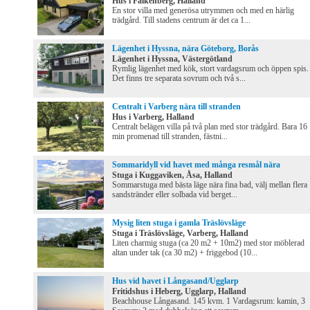
Hus i Falkenberg, Halland
En stor villa med generösa utrymmen och med en härlig
trädgård. Till stadens centrum är det ca 1...
Lägenhet i Hyssna, nära Göteborg, Borås
Lägenhet i Hyssna, Västergötland
Rymlig lägenhet med kök, stort vardagsrum och öppen spis.
Det finns tre separata sovrum och två s...
Centralt i Varberg nära till stranden
Hus i Varberg, Halland
Centralt belägen villa på två plan med stor trädgård. Bara 16
min promenad till stranden, fästni...
Sommaridyll vid havet med många resmål nära
Stuga i Kuggaviken, Åsa, Halland
Sommarstuga med bästa läge nära fina bad, välj mellan flera
sandstränder eller solbada vid berget...
Mysig liten stuga i gamla Träslövsläge
Stuga i Träslövsläge, Varberg, Halland
Liten charmig stuga (ca 20 m2 + 10m2) med stor möblerad
altan under tak (ca 30 m2) + friggebod (10...
Hus vid havet i Långasand/Ugglarp
Fritidshus i Heberg, Ugglarp, Halland
Beachhouse Långasand. 145 kvm. 1 Vardagsrum: kamin, 3