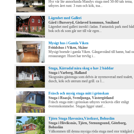
Hyr vår lite annorlunda Mandys stuga med 50-60 tals tema,
uthyres året runt. 3 rum och kök, toa...
Lägenhet med Galleri
Gård i Burseryd, Gislaved kommun, Småland
Lägenhet med galleri inredd i ladan. Fantastisk park med bå
bok och ek som går ner till vår egen...
Mysigt hus i Gamla Viken
Fritidshus i Viken, Skåne
Mysigt boende i gamla Viken. Gångavstånd till hamn, bad o
restauranger. Huset har trevlig i...
Stuga, Kärradal nära skog o hav 2 bäddar
Stuga i Varberg, Halland
Skogsnära gäststuga som delvis är nyrenoverad med toalett,
dusch, kök och uterum med grill. ca 1...
Fräsch och mysig stuga mitt i grönskan
Stuga i Roasjö, Svenljunga, Västergötland
Fräsch stuga mitt i grönskan uthyres veckovis eller enligt
överenskommelse. Stugan ligger utanf...
Tjörn Stuga Havsnära,Västkust, Bohuslän
Stuga i Höviksnäs, Tjörn, Stenungsund, Göteborg,
Bohuslän
Välkommen till denna mysiga röda stuga med stor trädgård i