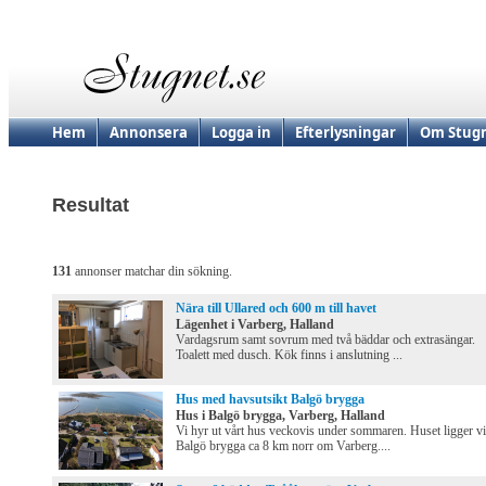
Hem
Annonsera
Logga in
Efterlysningar
Om Stugn
Resultat
131
annonser matchar din sökning.
Nära till Ullared och 600 m till havet
Lägenhet i Varberg, Halland
Vardagsrum samt sovrum med två bäddar och extrasängar.
Toalett med dusch. Kök finns i anslutning ...
Hus med havsutsikt Balgö brygga
Hus i Balgö brygga, Varberg, Halland
Vi hyr ut vårt hus veckovis under sommaren. Huset ligger v
Balgö brygga ca 8 km norr om Varberg....