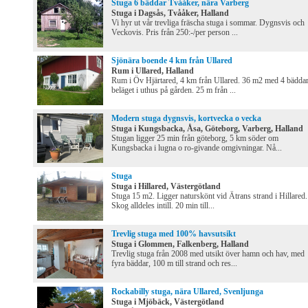
Stuga 6 bäddar Tvååker, nära Varberg
Stuga i Dagsås, Tvååker, Halland
Vi hyr ut vår trevliga fräscha stuga i sommar. Dygnsvis och
Veckovis. Pris från 250:-/per person ...
Sjönära boende 4 km från Ullared
Rum i Ullared, Halland
Rum i Öv Hjärtared, 4 km från Ullared. 36 m2 med 4 bäddar
beläget i uthus på gården. 25 m från ...
Modern stuga dygnsvis, kortvecka o vecka
Stuga i Kungsbacka, Åsa, Göteborg, Varberg, Halland
Stugan ligger 25 min från göteborg, 5 km söder om
Kungsbacka i lugna o ro-givande omgivningar. Nå...
Stuga
Stuga i Hillared, Västergötland
Stuga 15 m2. Ligger naturskönt vid Ätrans strand i Hillared.
Skog alldeles intill. 20 min till...
Trevlig stuga med 100% havsutsikt
Stuga i Glommen, Falkenberg, Halland
Trevlig stuga från 2008 med utsikt över hamn och hav, med
fyra bäddar, 100 m till strand och res...
Rockabilly stuga, nära Ullared, Svenljunga
Stuga i Mjöbäck, Västergötland