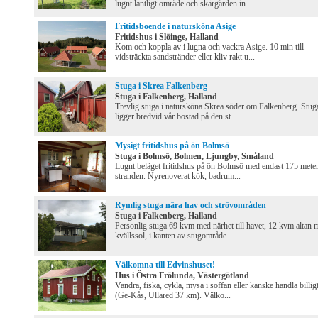
lugnt lantligt område och skärgården in...
Fritidsboende i natursköna Asige
Fritidshus i Slöinge, Halland
Kom och koppla av i lugna och vackra Asige. 10 min till
vidsträckta sandstränder eller kliv rakt u...
Stuga i Skrea Falkenberg
Stuga i Falkenberg, Halland
Trevlig stuga i natursköna Skrea söder om Falkenberg. Stug
ligger bredvid vår bostad på den st...
Mysigt fritidshus på ön Bolmsö
Stuga i Bolmsö, Bolmen, Ljungby, Småland
Lugnt beläget fritidshus på ön Bolmsö med endast 175 meter 
stranden. Nyrenoverat kök, badrum...
Rymlig stuga nära hav och strövområden
Stuga i Falkenberg, Halland
Personlig stuga 69 kvm med närhet till havet, 12 kvm altan 
kvällssol, i kanten av stugområde...
Välkomna till Edvinshuset!
Hus i Östra Frölunda, Västergötland
Vandra, fiska, cykla, mysa i soffan eller kanske handla billig
(Ge-Kås, Ullared 37 km). Välko...