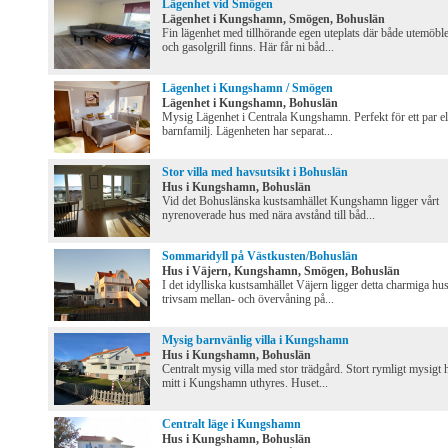
Lägenhet vid Smögen
Lägenhet i Kungshamn, Smögen, Bohuslän
Fin lägenhet med tillhörande egen uteplats där både utemöbl
och gasolgrill finns. Här får ni båd...
Lägenhet i Kungshamn / Smögen
Lägenhet i Kungshamn, Bohuslän
Mysig Lägenhet i Centrala Kungshamn. Perfekt för ett par el
barnfamilj. Lägenheten har separat...
Stor villa med havsutsikt i Bohuslän
Hus i Kungshamn, Bohuslän
Vid det Bohuslänska kustsamhället Kungshamn ligger vårt
nyrenoverade hus med nära avstånd till båd...
Sommaridyll på Västkusten/Bohuslän
Hus i Väjern, Kungshamn, Smögen, Bohuslän
I det idylliska kustsamhället Väjern ligger detta charmiga hus
trivsam mellan- och övervåning på...
Mysig barnvänlig villa i Kungshamn
Hus i Kungshamn, Bohuslän
Centralt mysig villa med stor trädgård. Stort rymligt mysigt 
mitt i Kungshamn uthyres. Huset...
Centralt läge i Kungshamn
Hus i Kungshamn, Bohuslän