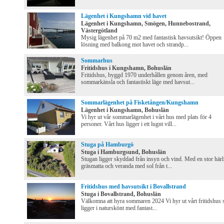
Lägenhet i Kungshamn vid havet
Lägenhet i Kungshamn, Smögen, Hunnebostrand,
Västergötland
Mysig lägenhet på 70 m2 med fantastisk havsutsikt! Öppen
lösning med balkong mot havet och strandp...
Sommarhus
Fritidshus i Kungshamn, Bohuslän
Fritidshus, byggd 1970 underhållen genom åren, med
sommarkänsla och fantastiskt läge med havsut...
Sommarlägenhet på Fisketången/Kungshamn
Lägenhet i Kungshamn, Bohuslän
Vi hyr ut vår sommarlägenhet i vårt hus med plats för 4
personer. Vårt hus ligger i ett lugnt vill...
Stuga på Hamburgö
Stuga i Hamburgsund, Bohuslän
Stugan ligger skyddad från insyn och vind. Med en stor härl
gräsmatta och veranda med sol från t...
Fritidshus med havsutsikt i Bovallstrand
Stuga i Bovallstrand, Bohuslän
Välkomna att hyra sommaren 2024 Vi hyr ut vårt fritidshus
ligger i naturskönt med fantast...