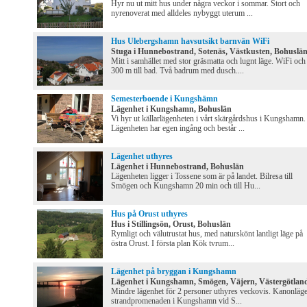
Hyr nu ut mitt hus under några veckor i sommar. Stort och
nyrenoverat med alldeles nybyggt uterum ...
Hus Ulebergshamn havsutsikt barnvän WiFi
Stuga i Hunnebostrand, Sotenäs, Västkusten, Bohuslä
Mitt i samhället med stor gräsmatta och lugnt läge. WiFi och
300 m till bad. Två badrum med dusch....
Semesterboende i Kungshämn
Lägenhet i Kungshamn, Bohuslän
Vi hyr ut källarlägenheten i vårt skärgårdshus i Kungshamn.
Lägenheten har egen ingång och består ...
Lägenhet uthyres
Lägenhet i Hunnebostrand, Bohuslän
Lägenheten ligger i Tossene som är på landet. Bilresa till
Smögen och Kungshamn 20 min och till Hu...
Hus på Orust uthyres
Hus i Stillingsön, Orust, Bohuslän
Rymligt och välutrustat hus, med naturskönt lantligt läge på
östra Orust. I första plan Kök tvrum...
Lägenhet på bryggan i Kungshamn
Lägenhet i Kungshamn, Smögen, Väjern, Västergötlan
Mindre lägenhet för 2 personer uthyres veckovis. Kanonläg
strandpromenaden i Kungshamn vid S...