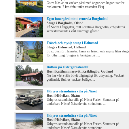
Östra Näs är en vacker gård med ängar och hagar utanför
husknuten, 7 km från unika trästaden Eksj...
Egen innergård mitt i centrala Borgholm!
Stuga i Borgholm, Öland
På Södra Långgatan, mitt i centrala Borgholm, erbjuder vi
semesterboende i vårt charmiga gårdsh...
Fräsch och mysig stuga i Halmstad
Stuga i Halmstad, Halland
Strax utanför Halmstad finns en fräsch och mysig liten stuga
för uthyrning. Stugan är belägen på h...
Bulhus på Östergarnslandet
Hus i Katthammarsvik, Kräklingbo, Gotland
Nu har vårt ställe blivit tillgängligt för uthyrning. Vackert
gotländsk Bulhus vackert beläget ...
Uthyres strandnära villa på Näset
Hus i Höllviken, Skåne
Uthyres strandnära villa på Näset Ferier- Semester på
underbara Näset! Nära de vita stränderna ...
Uthyres strandnära villa på Näset
Hus i Höllviken, Skåne
Uthyres strandnära villa på Näset Ferier- Semester på
underbara Näset! Nära de vita stränderna ...