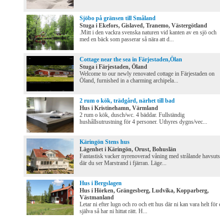
Sjöbo på gränsen till Småland
Stuga i Ekefors, Gislaved, Tranemo, Västergötland
.Mitt i den vackra svenska naturen vid kanten av en sjö och
med en bäck som passerar så nära att d...
Cottage near the sea in Färjestaden,Ölan
Stuga i Färjestaden, Öland
Welcome to our newly renovated cottage in Färjestaden on
Öland, furnished in a charming archipela...
2 rum o kök, trädgård, närhet till bad
Hus i Kristinehamn, Värmland
2 rum o kök, dusch/wc. 4 bäddar. Fullständig
hushållsutrustning för 4 personer. Uthyres dygns/vec...
Käringön Stens hus
Lägenhet i Käringön, Orust, Bohuslän
Fantastisk vacker nyrenoverad våning med strålande havsuts
där du ser Marstrand i fjärran. Läge...
Hus i Bergslagen
Hus i Hörken, Grängesberg, Ludvika, Kopparberg,
Västmanland
Letar ni efter lugn och ro och ett hus där ni kan vara helt för 
själva så har ni hittat rätt. H...