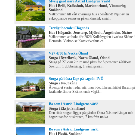
Mysig gård nära Astrid Lindgren Värld
Hus i Bellö, Kråkshult, Mariannelund, Vimmerby,
Småland
Välkommen till vårt charmiga hus i Småland! Njut av en
avkopplande semester på en klassisk smål...
Trevligt boende i Höganäs
Hus i Höganäs, Jonstorp, Mjöhult, Ängelholm, Skåne
Välkommen att boka för 2026 Kullabygden i vackra Skåne !
Hemsida: Viakop.se Korsvirkeshus ca...
V27 4700 kr/vecka Öland
Stuga i Byxelkrok, Norra Öland, Öland
Stuga på 27 kvm 2 rum med plats för 5 personer 4700:-/v
Sovrum: 1 dubbelsäng, 1 våningssän...
Stuga på bästa läge på sagoön IVÖ
Stuga i Ivö, Skåne
Äventyret startar redan när man i det lilla samhället Barum p
fastlandet äntrar Skånes enda vägfä...
Bo som i Astrid Lindgrens värld
Stuga i Eksjo, Småland
Den röda stugan ligger på gården Östra Näs med ängar och
hagar utanför husknuten, 7 km från unika...
Bo som i Astrid Lindgrens värld
Hus i Eksjö, Småland