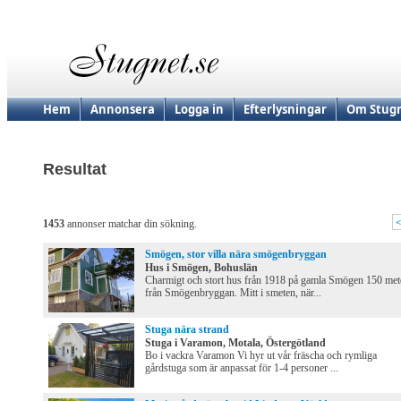
Hem
Annonsera
Logga in
Efterlysningar
Om Stugn
Resultat
<
1453
annonser matchar din sökning.
Smögen, stor villa nära smögenbryggan
Hus i Smögen, Bohuslän
Charmigt och stort hus från 1918 på gamla Smögen 150 met
från Smögenbryggan. Mitt i smeten, när...
Stuga nära strand
Stuga i Varamon, Motala, Östergötland
Bo i vackra Varamon Vi hyr ut vår fräscha och rymliga
gårdstuga som är anpassat för 1-4 personer ...