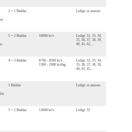
2 + 1 Bäddar
Ledigt: se annons
önt
5 + 2 Bäddar
10000 kr/v
Ledigt: 32, 33, 34,
35, 36, 37, 38, 39,
40, 41, 42,...
rt.
4 + 3 Bäddar
6700 - 8500 kr/v
Ledigt: 32, 33, 34,
1300 - 1900 kr/dag
35, 36, 37, 38, 39,
40, 41, 42,...
1 Bäddar
Ledigt: se annons
 för
5 + 2 Bäddar
13000 kr/v
Ledigt: 32