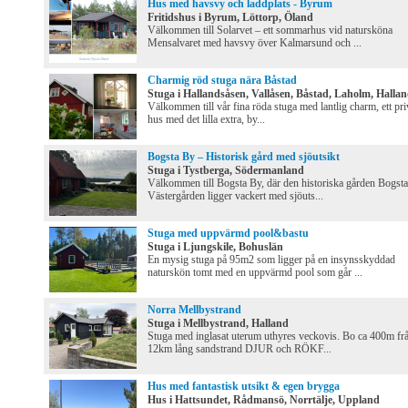
Hus med havsvy och laddplats - Byrum
Fritidshus i Byrum, Löttorp, Öland
Välkommen till Solarvet – ett sommarhus vid natursköna
Mensalvaret med havsvy över Kalmarsund och ...
Charmig röd stuga nära Båstad
Stuga i Hallandsåsen, Vallåsen, Båstad, Laholm, Halla
Välkommen till vår fina röda stuga med lantlig charm, ett pri
hus med det lilla extra, by...
Bogsta By – Historisk gård med sjöutsikt
Stuga i Tystberga, Södermanland
Välkommen till Bogsta By, där den historiska gården Bogsta
Västergården ligger vackert med sjöuts...
Stuga med uppvärmd pool&bastu
Stuga i Ljungskile, Bohuslän
En mysig stuga på 95m2 som ligger på en insynsskyddad
naturskön tomt med en uppvärmd pool som går ...
Norra Mellbystrand
Stuga i Mellbystrand, Halland
Stuga med inglasat uterum uthyres veckovis. Bo ca 400m fr
12km lång sandstrand DJUR och RÖKF...
Hus med fantastisk utsikt & egen brygga
Hus i Hattsundet, Rådmansö, Norrtälje, Uppland