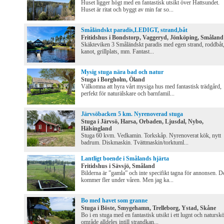
Huset ligger högt med en fantastisk utsikt över Hattsundet.
Huset är ritat och byggt av min far so...
Småländskt paradis,LEDIGT, strand,båt
Fritidshus i Bondstorp, Vaggeryd, Jönköping, Småland
Skäkteviken 3 Småländskt paradis med egen strand, roddbåt
kanot, grillplats, mm. Fantast...
Mysig stuga nära bad och natur
Stuga i Borgholm, Öland
Välkomna att hyra vårt mysiga hus med fantastisk trädgård,
perfekt för naturälskare och barnfamil...
Järvsöbacken 5 km. Nyrenoverad stuga
Stuga i Järvsö, Harsa, Orbaden, Ljusdal, Nybo,
Hälsingland
Stuga 60 kvm. Vedkamin. Torkskåp. Nyrenoverat kök, nytt
badrum. Diskmaskin. Tvättmaskin/torktuml...
Lantligt boende i Smålands hjärta
Fritidshus i Sävsjö, Småland
Bilderna är ”gamla” och inte specifikt tagna för annonsen. D
kommer fler under våren. Men jag ka...
Bo med havet som granne
Stuga i Böste, Smygehamn, Trelleborg, Ystad, Skåne
Bo i en stuga med en fantastisk utsikt i ett lugnt och natursk
område alldeles intill strandkan...