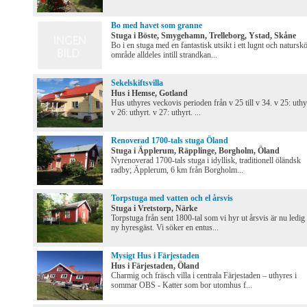
Bo med havet som granne
Stuga i Böste, Smygehamn, Trelleborg, Ystad, Skåne
Bo i en stuga med en fantastisk utsikt i ett lugnt och natursk
område alldeles intill strandkan...
Sekelskiftsvilla
Hus i Hemse, Gotland
Hus uthyres veckovis perioden från v 25 till v 34. v 25: uthy
v 26: uthyrt. v 27: uthyrt. ...
Renoverad 1700-tals stuga Öland
Stuga i Äpplerum, Räpplinge, Borgholm, Öland
Nyrenoverad 1700-tals stuga i idyllisk, traditionell öländsk
radby; Äpplerum, 6 km från Borgholm...
Torpstuga med vatten och el årsvis
Stuga i Vretstorp, Närke
Torpstuga från sent 1800-tal som vi hyr ut årsvis är nu ledig
ny hyresgäst. Vi söker en entus...
Mysigt Hus i Färjestaden
Hus i Färjestaden, Öland
Charmig och fräsch villa i centrala Färjestaden – uthyres i
sommar OBS - Katter som bor utomhus f...