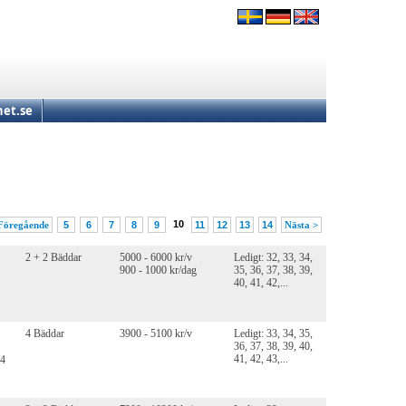
et.se
10
Föregående
5
6
7
8
9
11
12
13
14
Nästa >
2 + 2 Bäddar
5000 - 6000 kr/v
Ledigt: 32, 33, 34,
900 - 1000 kr/dag
35, 36, 37, 38, 39,
40, 41, 42,...
4 Bäddar
3900 - 5100 kr/v
Ledigt: 33, 34, 35,
36, 37, 38, 39, 40,
41, 42, 43,...
(4