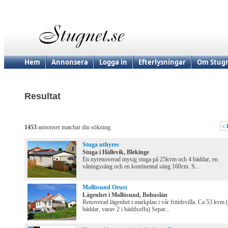
Hem
Annonsera
Logga in
Efterlysningar
Om Stugn
Resultat
< 
1453
annonser matchar din sökning.
Stuga uthyres
Stuga i Hällevik, Blekinge
En nyrenoverad mysig stuga på 25kvm och 4 bäddar, en
våningssäng och en kontinental säng 160cm. S...
Mollösund Orust
Lägenhet i Mollösund, Bohuslän
Renoverad lägenhet i markplan i vår fritidsvilla. Ca 53 kvm 
bäddar, varav 2 i bäddsoffa) Separ...