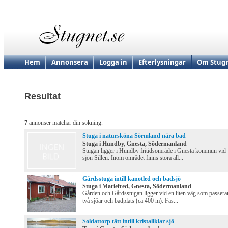
Hem
Annonsera
Logga in
Efterlysningar
Om Stugn
Resultat
7
annonser matchar din sökning.
Stuga i natursköna Sörmland nära bad
Stuga i Hundby, Gnesta, Södermanland
Stugan ligger i Hundby fritidsområde i Gnesta kommun vid
sjön Sillen. Inom området finns stora all...
Gårdsstuga intill kanotled och badsjö
Stuga i Mariefred, Gnesta, Södermanland
Gården och Gårdsstugan ligger vid en liten väg som passera
två sjöar och badplats (ca 400 m). Fas...
Soldattorp tätt intill kristallklar sjö