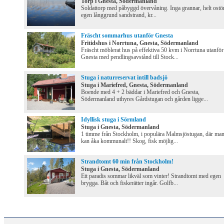
Torp i Gnesta, Södermanland
Soldattorp med påbyggd övervåning. Inga grannar, helt ostör
egen långgrund sandstrand, kr...
Fräscht sommarhus utanför Gnesta
Fritidshus i Norrtuna, Gnesta, Södermanland
Fräscht möblerat hus på effektiva 50 kvm i Norrtuna utanför
Gnesta med pendlingsavstånd till Stock...
Stuga i naturreservat intill badsjö
Stuga i Mariefred, Gnesta, Södermanland
Boende med 4 + 2 bäddar i Mariefred och Gnesta,
Södermanland uthyres Gårdstugan och gården ligge...
Idyllisk stuga i Sörmland
Stuga i Gnesta, Södermanland
1 timme från Stockholm, i populära Malmsjöstugan, där ma
kan åka kommunalt!! Skog, fisk möjlig...
Strandtomt 60 min från Stockholm!
Stuga i Gnesta, Södermanland
Ett paradis sommar likväl som vinter! Strandtomt med egen
brygga. Båt och fiskerätter ingår. Golfb...