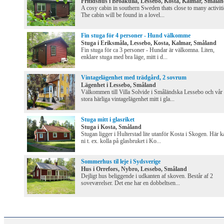
Fritidshus i Broakulla, Lessebo, Kosta, Kalmar, Småla
A cosy cabin in southern Sweden thats close to many activiti
The cabin will be found in a lovel...
Fin stuga för 4 personer - Hund välkomme
Stuga i Eriksmåla, Lessebo, Kosta, Kalmar, Småland
Fin stuga för ca 3 personer - Hundar är välkomna. Liten,
enklare stuga med bra läge, mitt i d...
Vintagelägenhet med trädgård, 2 sovrum
Lägenhet i Lessebo, Småland
Välkommen till Villa Solvide i Småländska Lessebo och vår
stora härliga vintagelägenhet mitt i gla...
Stuga mitt i glasriket
Stuga i Kosta, Småland
Stugan ligger i Hulterstad lite utanför Kosta i Skogen. Här k
ni t. ex. kolla på glasbruket i Ko...
Sommerhus til leje i Sydsverige
Hus i Orrefors, Nybro, Lessebo, Småland
Dejligt hus beliggende i udkanten af skoven. Består af 2
soveværelser. Det ene har en dobbeltsen...