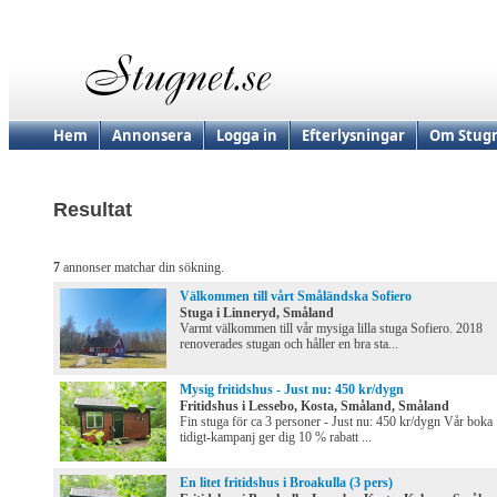
Hem
Annonsera
Logga in
Efterlysningar
Om Stugn
Resultat
7
annonser matchar din sökning.
Välkommen till vårt Småländska Sofiero
Stuga i Linneryd, Småland
Varmt välkommen till vår mysiga lilla stuga Sofiero. 2018
renoverades stugan och håller en bra sta...
Mysig fritidshus - Just nu: 450 kr/dygn
Fritidshus i Lessebo, Kosta, Småland, Småland
Fin stuga för ca 3 personer - Just nu: 450 kr/dygn Vår boka
tidigt-kampanj ger dig 10 % rabatt ...
En litet fritidshus i Broakulla (3 pers)