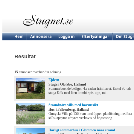
Hem
Annonsera
Logga in
Efterlysningar
Om Stugn
Resultat
15
annonser matchar din sökning.
Ejdern
Stuga i Olofsbo, Halland
Sommarboende belägen 4:e raden från havet. Enkel 80-tals
stuga Kök med liten kombi-spis-ugn, mi...
Strandnära villa med havsutsikt
Hus i Falkenberg, Halland
Omtyckt Villa på 156 kvm med öppen planlösning med bra
sällskapsytor uthyres veckovis på högsäsong...
Härligt sommarhus i Glommen nära strand