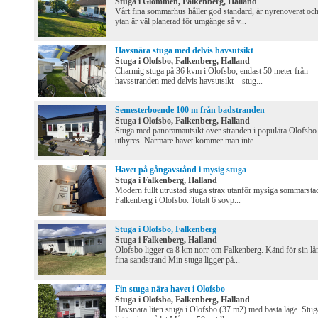
Stuga i Glommen, Falkenberg, Halland
Vårt fina sommarhus håller god standard, är nyrenoverat oc
ytan är väl planerad för umgänge så v...
Havsnära stuga med delvis havsutsikt
Stuga i Olofsbo, Falkenberg, Halland
Charmig stuga på 36 kvm i Olofsbo, endast 50 meter från
havsstranden med delvis havsutsikt – stug...
Semesterboende 100 m från badstranden
Stuga i Olofsbo, Falkenberg, Halland
Stuga med panoramautsikt över stranden i populära Olofsbo
uthyres. Närmare havet kommer man inte. ...
Havet på gångavstånd i mysig stuga
Stuga i Falkenberg, Halland
Modern fullt utrustad stuga strax utanför mysiga sommarsta
Falkenberg i Olofsbo. Totalt 6 sovp...
Stuga i Olofsbo, Falkenberg
Stuga i Falkenberg, Halland
Olofsbo ligger ca 8 km norr om Falkenberg. Känd för sin lå
fina sandstrand Min stuga ligger på...
Fin stuga nära havet i Olofsbo
Stuga i Olofsbo, Falkenberg, Halland
Havsnära liten stuga i Olofsbo (37 m2) med bästa läge. Stu