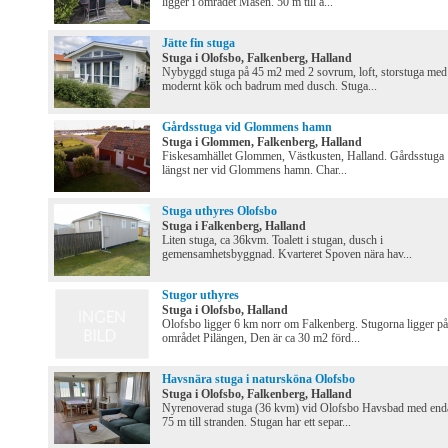
ligger i området Måsen. 50 m till a...
Jätte fin stuga
Stuga i Olofsbo, Falkenberg, Halland
Nybyggd stuga på 45 m2 med 2 sovrum, loft, storstuga med
modernt kök och badrum med dusch. Stuga...
Gårdsstuga vid Glommens hamn
Stuga i Glommen, Falkenberg, Halland
Fiskesamhället Glommen, Västkusten, Halland. Gårdsstuga
längst ner vid Glommens hamn. Char...
Stuga uthyres Olofsbo
Stuga i Falkenberg, Halland
Liten stuga, ca 36kvm. Toalett i stugan, dusch i
gemensamhetsbyggnad. Kvarteret Spoven nära hav...
Stugor uthyres
Stuga i Olofsbo, Halland
Olofsbo ligger 6 km norr om Falkenberg. Stugorna ligger på
området Pilängen, Den är ca 30 m2 förd...
Havsnära stuga i natursköna Olofsbo
Stuga i Olofsbo, Falkenberg, Halland
Nyrenoverad stuga (36 kvm) vid Olofsbo Havsbad med end
75 m till stranden. Stugan har ett separ...